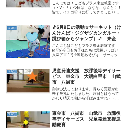
育
こんにちは！こどもプラス東金教室です
（・V・＊）今日は、ななな、なんと！！
皆で、イチゴ狩りに行ってきました♪♪イ
チゴ屋さんでは、可愛いポニーがお出迎
え♡優しいイチゴ屋さんのお兄さんに、
練乳とカップをもらったお友達♡あま～
🎵6月9日の活動☆サーキット（け
未分類
～～い練乳に、ほっぺ...
んけんぱ・ジグザグカンガルー・
跳び箱からジャンプ）🎵 東金
市 山武市 九十九里町 放課後
こんにちはこどもプラス東金教室です
等デイサービス 児童発達支援
(≧▽≦)今日もお子様たちは元気いっぱい
入室(*´▽｀*)🎶運動あそびは サーキット
運動療育 教室見学
（けんけんぱ・ジグザグカンガルー・跳
び箱からジャンプ） です💪片足跳び、
両足跳びの運動💪✨けんけんぱは、リズ
児童発達支援 放課後等デイサー
未分類
ムよく進まない...
ビス 東金市 大網白里市 山武
市 八街市
御無沙汰しております。長らく更新が出
来ず失礼いたしました。昨日とはうって
かわり晴天で朝から汗ばみますね・・当
教室は6月にお隣の大網市に「大網白里教
室」をオープンさせていただきました。
多くの方々のご支援のお陰でございま
東金市 八街市 山武市 放課後
未分類
す。ありがとうございます...
等デイサービス 児童発達支援運
動療育