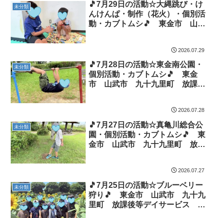
🎵7月29日の活動☆大縄跳び・け
未分類
んけんぱ・制作（花火）・個別活
動・カブトムシ🎵 東金市 山武
市 九十九里町 放課後等デイサ
ービス 児童発達支援 運動療
2026.07.29
育 教室見学
🎵7月28日の活動☆東金南公園・
未分類
個別活動・カブトムシ🎵 東金
市 山武市 九十九里町 放課後
等デイサービス 児童発達支援
運動療育 教室見学
2026.07.28
🎵7月27日の活動☆真亀川総合公
未分類
園・個別活動・カブトムシ🎵 東
金市 山武市 九十九里町 放課
後等デイサービス 児童発達支
援 運動療育 教室見学
2026.07.27
🎵7月25日の活動☆ブルーベリー
未分類
狩り🎵 東金市 山武市 九十九
里町 放課後等デイサービス 児
童発達支援 運動療育 教室見学