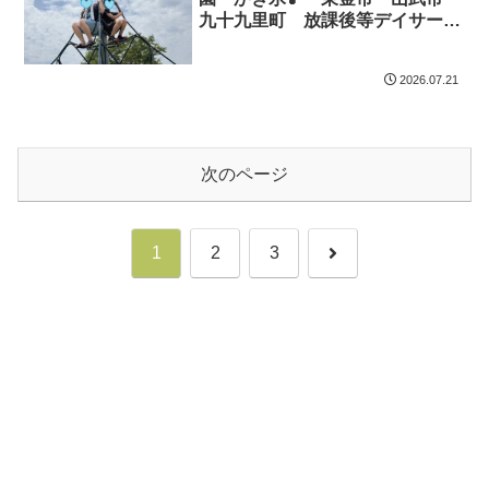
九十九里町 放課後等デイサービ
ス 児童発達支援 運動療育 教
室見学
2026.07.21
次のページ
次
1
2
3
へ