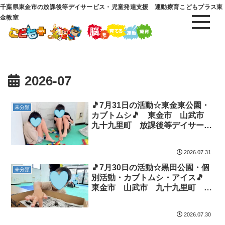
千葉県東金市の放課後等デイサービス・児童発達支援 運動療育こどもプラス東
金教室
2026-07
🎵7月31日の活動☆東金東公園・
未分類
カブトムシ🎵 東金市 山武市
九十九里町 放課後等デイサービ
ス 児童発達支援 運動療育 教
室見学
2026.07.31
🎵7月30日の活動☆黒田公園・個
未分類
別活動・カブトムシ・アイス🎵
東金市 山武市 九十九里町 放
課後等デイサービス 児童発達支
援 運動療育 教室見学
2026.07.30