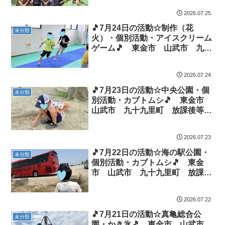
2026.07.25
🎵7月24日の活動☆制作（花
未分類
火）・個別活動・アイスクリーム
ゲーム🎵 東金市 山武市 九十
九里町 放課後等デイサービス
児童発達支援 運動療育 教室見
2026.07.24
学
🎵7月23日の活動☆中央公園・個
未分類
別活動・カブトムシ🎵 東金市
山武市 九十九里町 放課後等デ
イサービス 児童発達支援 運動
療育 教室見学
2026.07.23
🎵7月22日の活動☆海の駅公園・
未分類
個別活動・カブトムシ🎵 東金
市 山武市 九十九里町 放課後
等デイサービス 児童発達支援
運動療育 教室見学
2026.07.22
🎵7月21日の活動☆真亀総合公
未分類
園・かき氷🎵 東金市 山武市