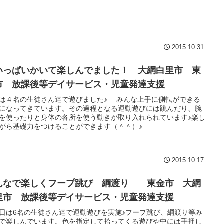
2015.10.31
いっぱいかいて楽しんでました！ 大網白里市 東
市 放課後等デイサービス・児童発達支援
は４名の生徒さん達で遊びました♪ みんな上手に側転ができる
になってきています。その過程となる運動遊びには跳んだり、腕
を使ったりと身体の各所を使う動きが取り入れられています♪楽し
がら基礎力をつけることができます（＾＾）♪
2015.10.17
んなで楽しくフープ跳び 綱渡り 東金市 大網
里市 放課後等デイサービス・児童発達支援
日は6名の生徒さん達で運動遊びを実施♪フープ跳び、綱渡り等み
で楽しんでいます。色を指定して拾ってくる遊びや中には手押し