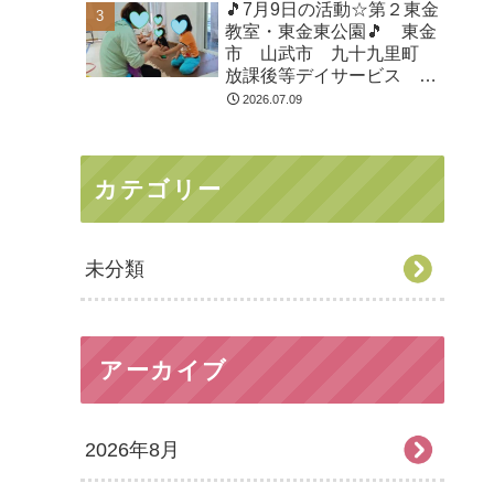
🎵7月9日の活動☆第２東金
教室・東金東公園🎵 東金
市 山武市 九十九里町
放課後等デイサービス 児
童発達支援 運動療育 教
2026.07.09
室見学
カテゴリー
未分類
アーカイブ
2026年8月