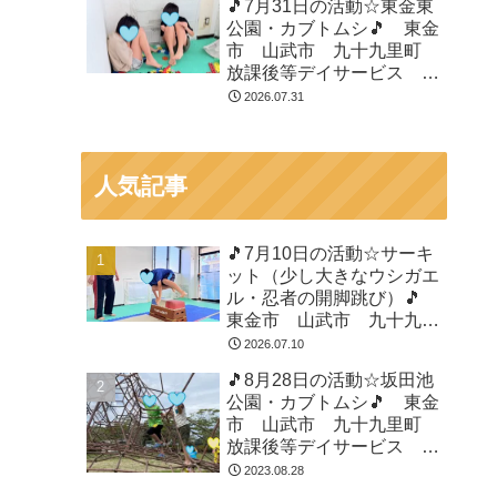
🎵7月31日の活動☆東金東
公園・カブトムシ🎵 東金
市 山武市 九十九里町
放課後等デイサービス 児
童発達支援 運動療育 教
2026.07.31
室見学
人気記事
🎵7月10日の活動☆サーキ
ット（少し大きなウシガエ
ル・忍者の開脚跳び）🎵
東金市 山武市 九十九里
町 放課後等デイサービ
2026.07.10
ス 児童発達支援 運動療
🎵8月28日の活動☆坂田池
育 教室見学
公園・カブトムシ🎵 東金
市 山武市 九十九里町
放課後等デイサービス 児
童発達支援 運動療育 教
2023.08.28
室見学