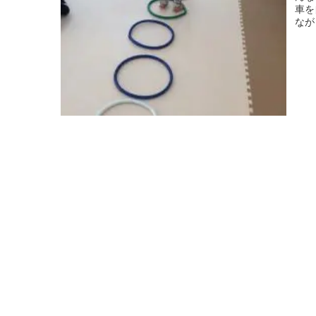
車を
なが