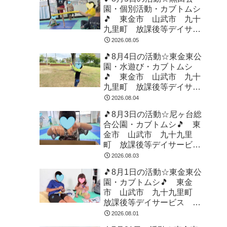
園・個別活動・カブトムシ
🎵 東金市 山武市 九十
九里町 放課後等デイサー
ビス 児童発達支援 運動
2026.08.05
療育 教室見学
🎵8月4日の活動☆東金東公
園・水遊び・カブトムシ
🎵 東金市 山武市 九十
九里町 放課後等デイサー
ビス 児童発達支援 運動
2026.08.04
療育 教室見学
🎵8月3日の活動☆尼ヶ台総
合公園・カブトムシ🎵 東
金市 山武市 九十九里
町 放課後等デイサービ
ス 児童発達支援 運動療
2026.08.03
育 教室見学
🎵8月1日の活動☆東金東公
園・カブトムシ🎵 東金
市 山武市 九十九里町
放課後等デイサービス 児
童発達支援 運動療育 教
2026.08.01
室見学