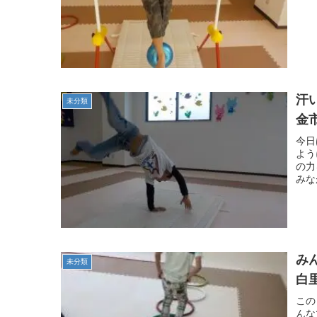
汗
未分類
金
今日
よう
の力
みな
み
未分類
白
この
んな