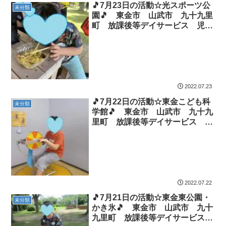
🎵7月23日の活動☆光スポーツ公
未分類
園🎵 東金市 山武市 九十九里
町 放課後等デイサービス 児童
発達支援 運動療育 教室見学
2022.07.23
🎵7月22日の活動☆東金こども科
未分類
学館🎵 東金市 山武市 九十九
里町 放課後等デイサービス 児
童発達支援 運動療育 教室見学
2022.07.22
🎵7月21日の活動☆東金東公園・
未分類
かき氷🎵 東金市 山武市 九十
九里町 放課後等デイサービス