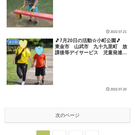
児童発達支援 運動療育 教室見
学
2022.07.21
🎵7月20日の活動☆小町公園🎵
未分類
東金市 山武市 九十九里町 放
課後等デイサービス 児童発達支
援 運動療育 教室見学
2022.07.20
次のページ