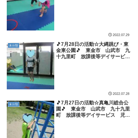
課後等デイサービス 児童発達支
援 運動療育 教室見学
2022.07.29
🎵7月28日の活動☆大縄跳び・東
未分類
金東公園🎵 東金市 山武市 九
十九里町 放課後等デイサービ
ス 児童発達支援 運動療育 教
室見学
2022.07.28
🎵7月27日の活動☆真亀川総合公
未分類
園🎵 東金市 山武市 九十九里
町 放課後等デイサービス 児童
発達支援 運動療育 教室見学