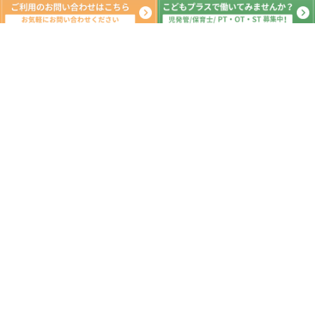
新着記事
🎵8月8日の活動☆海の駅公園・カブト
ムシ🎵 東金市 山武市 九十九里
町 放課後等デイサービス 児童発達
支援 運動療育 教室見学
2026.08.08