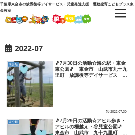
千葉県東金市の放課後等デイサービス・児童発達支援 運動療育こどもプラス東
金教室
2022-07
🎵7月30日の活動☆海の駅・東金
未分類
東公園🎵 東金市 山武市九十九
里町 放課後等デイサービス 児
童発達支援 運動療育 教室見学
2022.07.30
🎵7月29日の活動☆アヒル歩き・
未分類
アヒルの柵越え・谷児童公園🎵
東金市 山武市 九十九里町 放