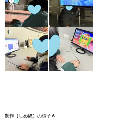
制作（しめ縄）
の様子🌟