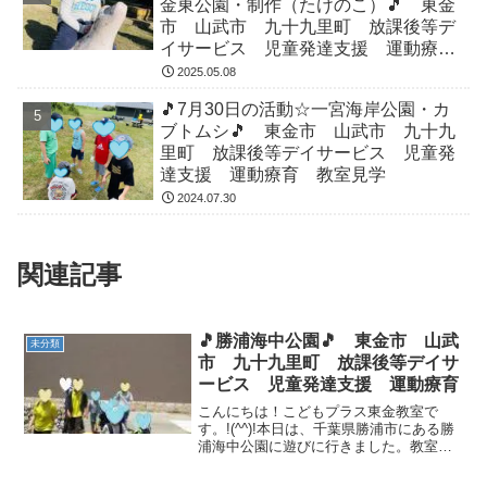
金東公園・制作（たけのこ）🎵 東金
市 山武市 九十九里町 放課後等デ
イサービス 児童発達支援 運動療
育 教室見学
2025.05.08
🎵7月30日の活動☆一宮海岸公園・カ
ブトムシ🎵 東金市 山武市 九十九
里町 放課後等デイサービス 児童発
達支援 運動療育 教室見学
2024.07.30
関連記事
🎵勝浦海中公園🎵 東金市 山武
未分類
市 九十九里町 放課後等デイサ
ービス 児童発達支援 運動療育
こんにちは！こどもプラス東金教室で
す。!(^^)!本日は、千葉県勝浦市にある勝
浦海中公園に遊びに行きました。教室か
ら勝浦海中公園までは少し遠くお子様た
ちは寝てしまうかな？と思っていました