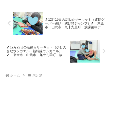
をしながら楽しく過ごしました🎶窓の外
は青い空と赤や黄色に...
🎵12月19日の活動☆サーキット（連続グ
ーパー跳び・跳び箱ジャンプ）🎵 東金
市 山武市 九十九里町 放課後等デイ
サービス 児童発達支援 運動療育 教
室見学
🎵12月22日の活動☆サーキット（少し大
きなウシガエル・新幹線ウシガエル）
🎵 東金市 山武市 九十九里町 放課
後等デイサービス 児童発達支援 運動
療育 教室見学
ホーム
未分類