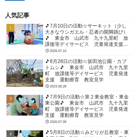
人気記事
🎵7月10日の活動☆サーキット（少し
大きなウシガエル・忍者の開脚跳び）
🎵 東金市 山武市 九十九里町 放
課後等デイサービス 児童発達支援
運動療育 教室見学
2026.07.10
🎵8月28日の活動☆坂田池公園・カブ
トムシ🎵 東金市 山武市 九十九里
町 放課後等デイサービス 児童発達
支援 運動療育 教室見学
2023.08.28
🎵7月9日の活動☆第２東金教室・東金
東公園🎵 東金市 山武市 九十九里
町 放課後等デイサービス 児童発達
支援 運動療育 教室見学
2026.07.09
🎵5月8日の活動☆みどりが丘教室・東