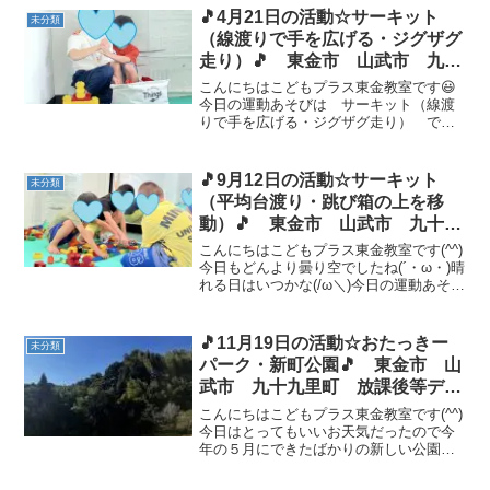
が、この日を楽しみにしていたお子様た
🎵4月21日の活動☆サーキット
未分類
ちから、「どんなお...
（線渡りで手を広げる・ジグザグ
走り）🎵 東金市 山武市 九十
九里町 放課後等デイサービス
こんにちはこどもプラス東金教室です😃
児童発達支援 運動療育 教室見
今日の運動あそびは サーキット（線渡
りで手を広げる・ジグザグ走り） です
学
💪手を広げてバランスを取りながら進む
ことができました👏✨ コーンを避けて、
ジグザグに進むことができましたね(*´▽
🎵9月12日の活動☆サーキット
未分類
｀*) ☆線渡りで...
（平均台渡り・跳び箱の上を移
動）🎵 東金市 山武市 九十九
里町 放課後等デイサービス 児
こんにちはこどもプラス東金教室です(^^)
童発達支援 運動療育 教室見学
今日もどんより曇り空でしたね(´・ω・)晴
れる日はいつかな(/ω＼)今日の運動あそび
は サーキット（平均台渡り・跳び箱の
上を移動） です💪平均台渡りは２本幅
で、バランスパッドを置いた障害物バー
🎵11月19日の活動☆おたっきー
未分類
ジョン...
パーク・新町公園🎵 東金市 山
武市 九十九里町 放課後等デイ
サービス 児童発達支援 運動療
こんにちはこどもプラス東金教室です(^^)
育 教室見学
今日はとってもいいお天気だったので今
年の５月にできたばかりの新しい公園
『おたっきーパーク』に遊びに行きまし
た🚗💨車に中では歌をうたったりお話し