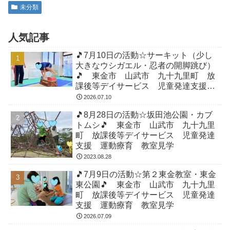
未分類
人気記事
🎵7月10日の活動☆サーキット（少し
大きなウシガエル・忍者の開脚跳び）
🎵 東金市 山武市 九十九里町 放
課後等デイサービス 児童発達支援
運動療育 教室見学
2026.07.10
🎵8月28日の活動☆坂田池公園・カブ
トムシ🎵 東金市 山武市 九十九里
町 放課後等デイサービス 児童発達
支援 運動療育 教室見学
2023.08.28
🎵7月9日の活動☆第２東金教室・東金
東公園🎵 東金市 山武市 九十九里
町 放課後等デイサービス 児童発達
支援 運動療育 教室見学
2026.07.09