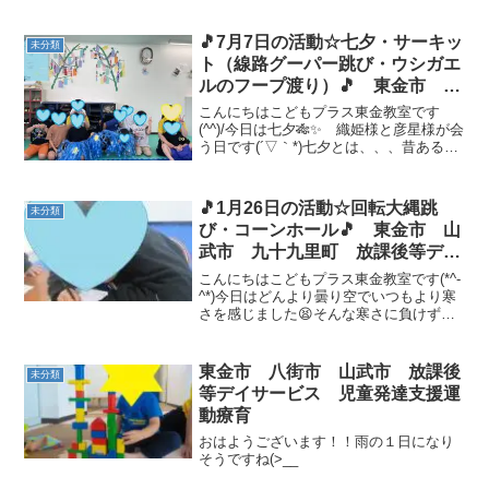
ね(*^▽^*)あと何回できるかな？？ 自由時
間の様子🌟 まだまだ暑い日が続きますの
で、水分をこまめにとって熱中症に気を
🎵7月7日の活動☆七夕・サーキッ
未分類
つけまし...
ト（線路グーパー跳び・ウシガエ
ルのフープ渡り）🎵 東金市 山
武市 九十九里町 放課後等デイ
こんにちはこどもプラス東金教室です
サービス 児童発達支援 運動療
(^^)/今日は七夕🎋✨ 織姫様と彦星様が会
う日です(´▽｀*)七夕とは、、、昔あると
育 教室見学
ころに、神様の娘の織姫と、若者の彦星
がいました。織姫は機織りの仕事をして
いて働き者。彦星は牛の世話をしている
🎵1月26日の活動☆回転大縄跳
未分類
しっかり者で...
び・コーンホール🎵 東金市 山
武市 九十九里町 放課後等デイ
サービス 児童発達支援 教室見
こんにちはこどもプラス東金教室です(*^-
学
^*)今日はどんより曇り空でいつもより寒
さを感じました😫そんな寒さに負けず、
お子様達は元気いっぱい( *´艸｀)まずは、
恒例となっているお勉強タイム✏しっか
り座って集中しています！ お勉強が終わ
東金市 八街市 山武市 放課後
未分類
ると...
等デイサービス 児童発達支援運
動療育
おはようございます！！雨の１日になり
そうですね(>__