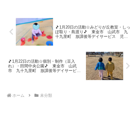
🎵1月20日の活動☆みどりが丘教室・しっ
ぽ取り・島渡り🎵 東金市 山武市 九
十九里町 放課後等デイサービス 児童
発達支援 運動療育 教室見学
🎵1月22日の活動☆個別・制作（豆入
れ）・田間中央公園🎵 東金市 山武
市 九十九里町 放課後等デイサービ
ス 児童発達支援 運動療育 教室見学
ホーム
未分類