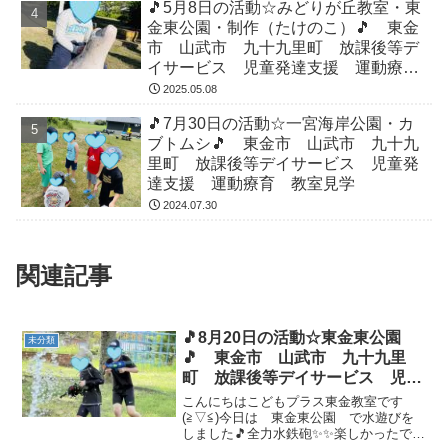
🎵5月8日の活動☆みどりが丘教室・東
金東公園・制作（たけのこ）🎵 東金
市 山武市 九十九里町 放課後等デ
イサービス 児童発達支援 運動療
育 教室見学
2025.05.08
🎵7月30日の活動☆一宮海岸公園・カ
ブトムシ🎵 東金市 山武市 九十九
里町 放課後等デイサービス 児童発
達支援 運動療育 教室見学
2024.07.30
関連記事
🎵8月20日の活動☆東金東公園
未分類
🎵 東金市 山武市 九十九里
町 放課後等デイサービス 児童
発達支援 運動療育 教室見学
こんにちはこどもプラス東金教室です
(≧▽≦)今日は 東金東公園 で水遊びを
しました🎵全力水鉄砲✨✨楽しかったです