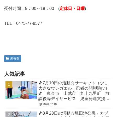
受付時間：9：00～18：00 (
定休日・日曜
)
TEL：0475-77-8577
未分類
人気記事
🎵7月10日の活動☆サーキット（少し
大きなウシガエル・忍者の開脚跳び）
🎵 東金市 山武市 九十九里町 放
課後等デイサービス 児童発達支援
運動療育 教室見学
2026.07.10
🎵8月28日の活動☆坂田池公園・カブ