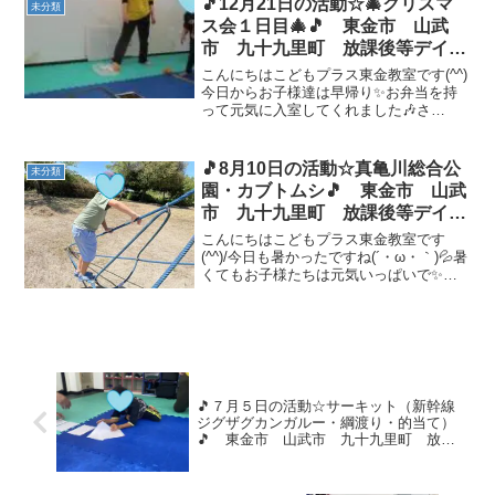
🎵12月21日の活動☆🎄クリスマ
未分類
も色々な形に挑戦...
ス会１日目🎄🎵 東金市 山武
市 九十九里町 放課後等デイサ
ービス 児童発達支援 運動療
こんにちはこどもプラス東金教室です(^^)
育 教室見学
今日からお子様達は早帰り✨お弁当を持
って元気に入室してくれました🎶さ
あ！！！今日は🎄クリスマス会１日目🎄
✨輪投げと、ボール転がしのレクをしま
した🎶輪を入れたいコーンを選び、輪が
🎵8月10日の活動☆真亀川総合公
未分類
入ったら書いてある点数...
園・カブトムシ🎵 東金市 山武
市 九十九里町 放課後等デイサ
ービス 児童発達支援 運動療
こんにちはこどもプラス東金教室です
育 教室見学
(^^)/今日も暑かったですね(´・ω・｀)💦暑
くてもお子様たちは元気いっぱいで✨午
前中のうちに公園に遊びに行ってきちゃ
いました🎶公園ではロープタワーやしゃ
ぼん玉、お砂遊びを楽しみました😆 虫探
しをすると、...
🎵７月５日の活動☆サーキット（新幹線
ジグザグカンガルー・綱渡り・的当て）
🎵 東金市 山武市 九十九里町 放課
後等デイサービス 児童発達支援 運動
療育 教室見学