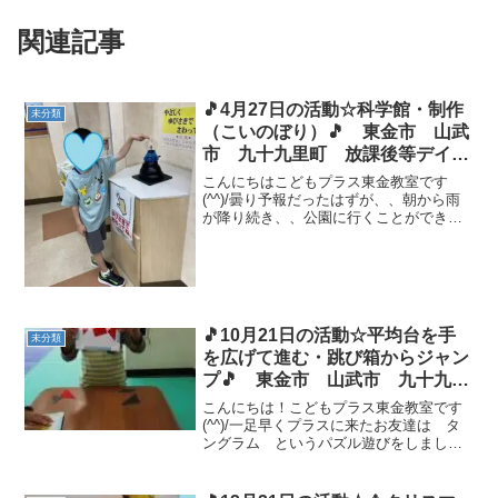
関連記事
🎵4月27日の活動☆科学館・制作
未分類
（こいのぼり）🎵 東金市 山武
市 九十九里町 放課後等デイサ
ービス 児童発達支援 運動療
こんにちはこどもプラス東金教室です
育 教室見学
(^^)/曇り予報だったはずが、、朝から雨
が降り続き、、公園に行くことができな
いので(´；ω；`) 科学館に行ってきまし
たヾ(≧▽≦)ﾉ今日は３D上映はお休みだっ
たので、遠心力体験やパソコンゲームで
遊びまし...
🎵10月21日の活動☆平均台を手
未分類
を広げて進む・跳び箱からジャン
プ🎵 東金市 山武市 九十九里
町 放課後等デイサービス 児童
こんにちは！こどもプラス東金教室です
発達支援 運動療育 教室見学
(^^)/一足早くプラスに来たお友達は タ
ングラム というパズル遊びをしました
児童発達相談
☆図形感覚を養い考える力、達成感が得
られます✨ 見本を見ながらみんな集中し
て取り組みました！！自由時間になって