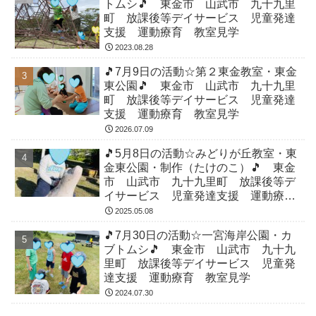
トムシ🎵 東金市 山武市 九十九里
町 放課後等デイサービス 児童発達
支援 運動療育 教室見学
2023.08.28
🎵7月9日の活動☆第２東金教室・東金
東公園🎵 東金市 山武市 九十九里
町 放課後等デイサービス 児童発達
支援 運動療育 教室見学
2026.07.09
🎵5月8日の活動☆みどりが丘教室・東
金東公園・制作（たけのこ）🎵 東金
市 山武市 九十九里町 放課後等デ
イサービス 児童発達支援 運動療
育 教室見学
2025.05.08
🎵7月30日の活動☆一宮海岸公園・カ
ブトムシ🎵 東金市 山武市 九十九
里町 放課後等デイサービス 児童発
達支援 運動療育 教室見学
2024.07.30