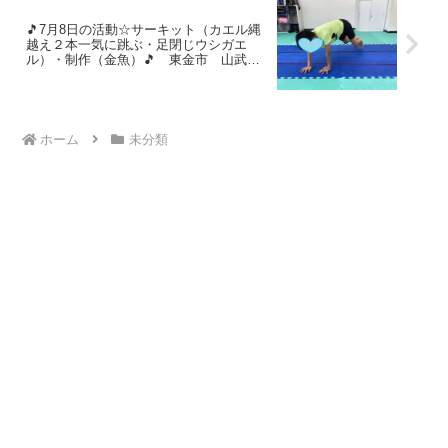
🎵7月8日の活動☆サーキット（カエル縄
越え２本一気に跳ぶ・足閉じウシガエ
ル）・制作（金魚）🎵 東金市 山武
市 九十九里町 放課後等デイサービ
ス 児童発達支援 運動療育 教室見学
ホーム
未分類