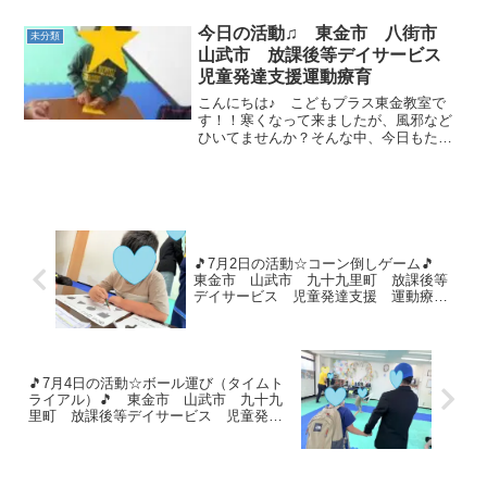
今日はカニになってスキップをしたり、
ロープをくぐったり跳んだりで遊びまし
今日の活動♫ 東金市 八街市
未分類
た＾＾最後は「大縄がやり...
山武市 放課後等デイサービス
児童発達支援運動療育
こんにちは♪ こどもプラス東金教室で
す！！寒くなって来ましたが、風邪など
ひいてませんか？そんな中、今日もたく
さんのお友達が遊びにきてくれました（*
´∀｀*）午前中は１月の壁面製作をしまし
た。三角に折ったり、裏返したり…みん
な真剣！！素敵な“...
🎵7月2日の活動☆コーン倒しゲーム🎵
東金市 山武市 九十九里町 放課後等
デイサービス 児童発達支援 運動療
育 教室見学
🎵7月4日の活動☆ボール運び（タイムト
ライアル）🎵 東金市 山武市 九十九
里町 放課後等デイサービス 児童発達
支援 運動療育 教室見学