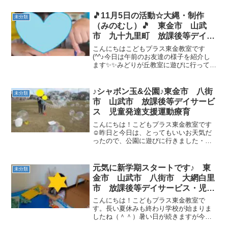
🎵11月5日の活動☆大縄・制作
未分類
（みのむし）🎵 東金市 山武
市 九十九里町 放課後等デイサ
ービス 児童発達支援 運動療
こんにちはこどもプラス東金教室です
育 教室見学
(^^♪今日は午前のお友達の様子を紹介し
ます✨✨みどりが丘教室に遊びに行ってき
ました😊大縄でジャンプをしたり、くぐ
り抜けをしました。 運動の後に、制作の
時間！！みのむしを作りました(*´▽｀*)好
♪シャボン玉&公園♪東金市 八街
未分類
きな色を選...
市 山武市 放課後等デイサービ
ス 児童発達支援運動療育
こんにちは！こどもプラス東金教室です
☺昨日と今日は、とってもいいお天気だ
ったので、公園に遊びに行きました・
＋。＊昨日の様子公園に遊びに行くと、
素敵なシャボン玉が！！親切なお兄さん
が一緒に遊んでくれました（・V・＊）
元気に新学期スタートです♪ 東
未分類
「わぁぁ！！大きなシャボン...
金市 山武市 八街市 大網白里
市 放課後等デイサービス・児童
発達支援
こんにちは！こどもプラス東金教室で
す。長い夏休みも終わり学校が始まりま
したね（＾＾）暑い日が続きますが今日
もこども達は元気に教室に通っています♪