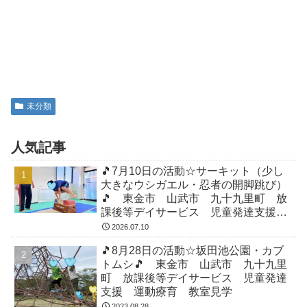
未分類
人気記事
🎵7月10日の活動☆サーキット（少し
大きなウシガエル・忍者の開脚跳び）
🎵 東金市 山武市 九十九里町 放
課後等デイサービス 児童発達支援
運動療育 教室見学
2026.07.10
🎵8月28日の活動☆坂田池公園・カブ
トムシ🎵 東金市 山武市 九十九里
町 放課後等デイサービス 児童発達
支援 運動療育 教室見学
2023.08.28