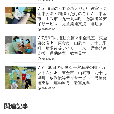
🎵5月8日の活動☆みどりが丘教室・東
金東公園・制作（たけのこ）🎵 東金
市 山武市 九十九里町 放課後等デ
イサービス 児童発達支援 運動療
育 教室見学
2025.05.08
🎵7月9日の活動☆第２東金教室・東金
東公園🎵 東金市 山武市 九十九里
町 放課後等デイサービス 児童発達
支援 運動療育 教室見学
2026.07.09
🎵7月30日の活動☆一宮海岸公園・カ
ブトムシ🎵 東金市 山武市 九十九
里町 放課後等デイサービス 児童発
達支援 運動療育 教室見学
2024.07.30
関連記事