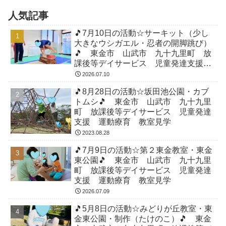
人気記事
🎵7月10日の活動☆サーキット（少し
大きなウシガエル・忍者の開脚跳び）
🎵 東金市 山武市 九十九里町 放
課後等デイサービス 児童発達支援
運動療育 教室見学
2026.07.10
🎵8月28日の活動☆坂田池公園・カブ
トムシ🎵 東金市 山武市 九十九里
町 放課後等デイサービス 児童発達
支援 運動療育 教室見学
2023.08.28
🎵7月9日の活動☆第２東金教室・東金
東公園🎵 東金市 山武市 九十九里
町 放課後等デイサービス 児童発達
支援 運動療育 教室見学
2026.07.09
🎵5月8日の活動☆みどりが丘教室・東
金東公園・制作（たけのこ）🎵 東金