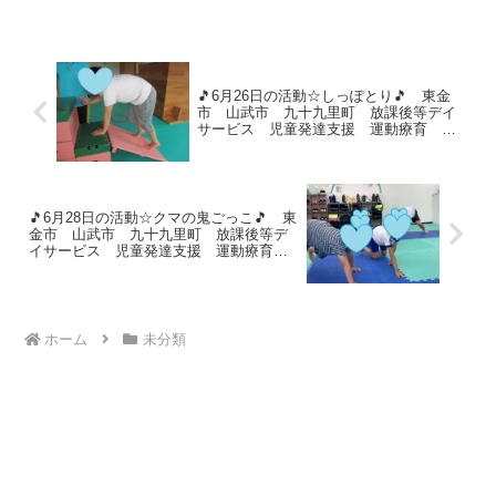
したまま仰向けになり、起き上がる運動
です。足を持っている手が離れないよう
に起き上がりま...
🎵6月26日の活動☆しっぽとり🎵 東金
市 山武市 九十九里町 放課後等デイ
サービス 児童発達支援 運動療育 教
室見学
🎵6月28日の活動☆クマの鬼ごっこ🎵 東
金市 山武市 九十九里町 放課後等デ
イサービス 児童発達支援 運動療育
教室見学
ホーム
未分類