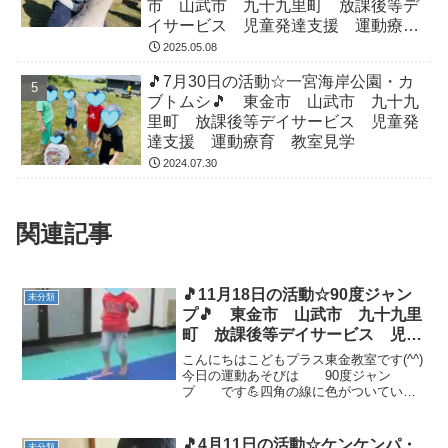
市 山武市 九十九里町 放課後等デ
イサービス 児童発達支援 運動療
育 教室見学
2025.05.08
🎵7月30日の活動☆一宮海岸公園・カ
ブトムシ🎵 東金市 山武市 九十九
里町 放課後等デイサービス 児童発
達支援 運動療育 教室見学
2024.07.30
関連記事
🎵11月18日の活動☆90度ジャン
未分類
プ🎵 東金市 山武市 九十九里
町 放課後等デイサービス 児童
発達支援 運動療育 教室見学
こんにちはこどもプラス東金教室です(^^)
今日の運動あそびは 90度ジャン
プ です💪四角の線に色がついている
ので、跳びながらスタッフの指示を聞
き、指示された色の方向を向きます。同
時に２つのことを行うのは難しいです
🎵4月11日の活動☆ケンケンパ・
未分類