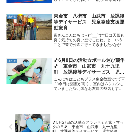
「ただいまー！！」と入室✨今日の運動
あそびは ジグザグカンガルー・縄越え
カンガルー です。いつものジグザグカ
東金市 八街市 山武市 放課後
未分類
ンガルーがち...
等デイサービス 児童発達支援運
動療育
皆さんこんにちは～(*^__^*)本日は天気も
良く気持ちの良い空でしたね。と、いう
ことで皆で公園に行ってきました♪ながー
ーーーーーい滑り台がある公園なのです
が、車から降りると皆で大はしゃぎ(α*
´v`)α滑り台までが長い道のりで職員はぜ
🎵6月8日の活動☆ボール運び競争
未分類
ぇぜ...
🎵 東金市 山武市 九十九里
町 放課後等デイサービス 児童
発達支援 運動療育 教室見学
こんにちはこどもプラス東金教室です(´▽
｀)今日は湿度が高く、室内はムシムシし
ていました💦元気なお友達の熱気もすご
かったです( *´艸｀) 運動あそびは、ボー
ル運び競争です💪４人ずつスタンバイし
てもらい、合図でスタート！！！ボール
を持ちカン...
🎵5月27日の活動☆アラレちゃん家・マッ
クの日🎵 東金市 山武市 九十九里
町 放課後等デイサービス 児童発達支