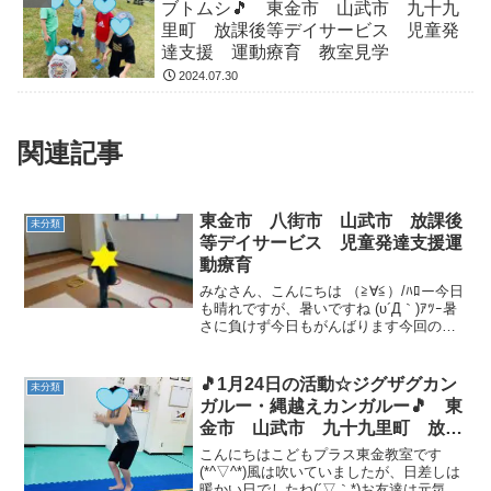
ブトムシ🎵 東金市 山武市 九十九
里町 放課後等デイサービス 児童発
達支援 運動療育 教室見学
2024.07.30
関連記事
東金市 八街市 山武市 放課後
未分類
等デイサービス 児童発達支援運
動療育
みなさん、こんにちは （≧∀≦）/ﾊﾛー今日
も晴れですが、暑いですね (υ´Д｀)ｱﾂｰ暑
さに負けず今日もがんばります今回の運
動遊びは、タイムマシーンに乗って時空
旅行をしていたらジャングルに出てしま
った Σ(ОД○*)まじか～タイムマシーン...
🎵1月24日の活動☆ジグザグカン
未分類
ガルー・縄越えカンガルー🎵 東
金市 山武市 九十九里町 放課
後等デイサービス 児童発達支
こんにちはこどもプラス東金教室です
援 運動療育 教室見学
(*^▽^*)風は吹いていましたが、日差しは
暖かい日でしたね(´▽｀*)お友達は元気に