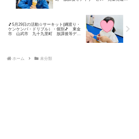
援 運動療育 教室見学
🎵5月29日の活動☆サーキット(綱渡り・
ケンケンパ・ドリブル）・個別🎵 東金
市 山武市 九十九里町 放課後等デイ
サービス 児童発達支援 運動療育 教
室見学
ホーム
未分類