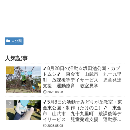
未分類
人気記事
🎵8月28日の活動☆坂田池公園・カブ
トムシ🎵 東金市 山武市 九十九里
町 放課後等デイサービス 児童発達
支援 運動療育 教室見学
2023.08.28
🎵5月8日の活動☆みどりが丘教室・東
金東公園・制作（たけのこ）🎵 東金
市 山武市 九十九里町 放課後等デ
イサービス 児童発達支援 運動療
育 教室見学
2025.05.08