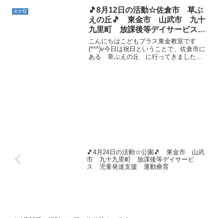
時間♪じーっと絵本を見つめていました
🎵8月12日の活動☆佐倉市 草ぶ
未分類
（＾＾）また月曜日...
えの丘🎵 東金市 山武市 九十
九里町 放課後等デイサービス
児童発達支援 運動療育 教室見
こんにちはこどもプラス東金教室です
学
(*^^)v今日は祝日ということで、佐倉市に
ある 草ぶえの丘 に行ってきました🎶
１時間ほど車を走らせたので、お昼頃の
到着となり、みんなお腹ペコペコ(´･_･`)
なので、まずはお弁当の時間にしました(*
´▽｀...
🎵4月24日の活動☆公園🎵 東金市 山武
市 九十九里町 放課後等デイサービ
ス 児童発達支援 運動療育