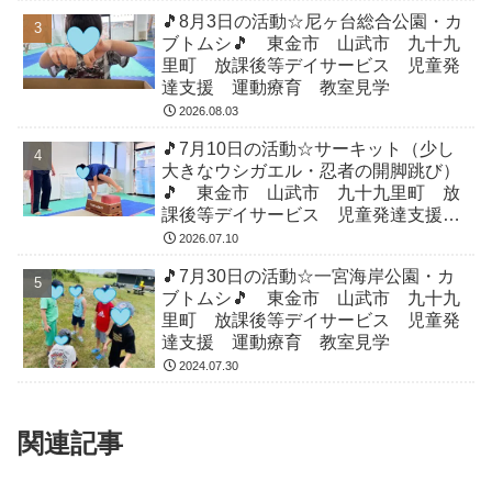
🎵8月3日の活動☆尼ヶ台総合公園・カ
ブトムシ🎵 東金市 山武市 九十九
里町 放課後等デイサービス 児童発
達支援 運動療育 教室見学
2026.08.03
🎵7月10日の活動☆サーキット（少し
大きなウシガエル・忍者の開脚跳び）
🎵 東金市 山武市 九十九里町 放
課後等デイサービス 児童発達支援
運動療育 教室見学
2026.07.10
🎵7月30日の活動☆一宮海岸公園・カ
ブトムシ🎵 東金市 山武市 九十九
里町 放課後等デイサービス 児童発
達支援 運動療育 教室見学
2024.07.30
関連記事