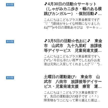
🎵4月30日の活動☆サーキット
未分類
（しゃがみカニ歩き・幅のある横
跳びカンガルー）・個別活動🎵
東金市 山武市 九十九里町 放
こんにちはこどもプラス東金教室です(*
課後等デイサービス 児童発達支
´▽｀*)新緑がキレイな時期になりました
ね(*^^)v今日の運動あそびは サーキット
援 運動療育 教室見学
（しゃがみカニ歩き・幅のある横跳びカ
ンガルー） です💪午前と午後からのお
友達、同じカニ歩きとカンガルーですが
🎵3月5日の活動☆色おに🎵 東金
未分類
💦難易度上...
市 山武市 九十九里町 放課後
等デイサービス 児童発達支援
運動療育 教室見学
こんにちはこどもプラス東金教室です＼
(^o^)／今日も冷たい雨☔でしたね💦お友
達は元気に入室してくれました(*´▽｀*)今
日の運動あそびは 色おに です💪鬼さ
んに向かって「いろ、いろ、なぁに色？
どんな色？」と、元気に訊き、「黄
土曜日の運動遊び♪ 東金市 山
未分類
色！！」や「赤...
武市 八街市 放課後等デイサー
ビス・児童発達支援 療育 運
動 遊び
こんにちは！こどもプラス東金教室で
す。先日の運動遊びの様子です（＾＾）
障害物をワニになって乗り越えた後はレ
スキュー隊に挑戦★皆上手にできていま
したね(^^)/ 運動遊びの後は読み聞かせの