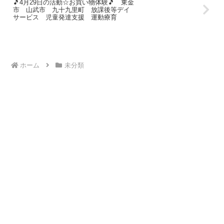
🎵4月29日の活動☆お買い物体験🎵 東金
市 山武市 九十九里町 放課後等デイ
サービス 児童発達支援 運動療育
ホーム
未分類