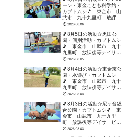
ーン・東金こども科学館・
カブトムシ🎵 東金市 山
武市 九十九里町 放課後
等デイサービス 児童発達
2026.08.06
支援 運動療育 教室見学
🎵8月5日の活動☆黒田公
園・個別活動・カブトムシ
🎵 東金市 山武市 九十
九里町 放課後等デイサー
ビス 児童発達支援 運動
2026.08.05
療育 教室見学
🎵8月4日の活動☆東金東公
園・水遊び・カブトムシ
🎵 東金市 山武市 九十
九里町 放課後等デイサー
ビス 児童発達支援 運動
2026.08.04
療育 教室見学
🎵8月3日の活動☆尼ヶ台総
合公園・カブトムシ🎵 東
金市 山武市 九十九里
町 放課後等デイサービ
ス 児童発達支援 運動療
2026.08.03
育 教室見学