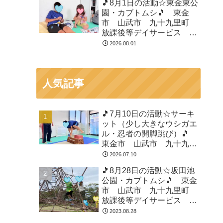
🎵8月1日の活動☆東金東公
園・カブトムシ🎵 東金
市 山武市 九十九里町
放課後等デイサービス 児
童発達支援 運動療育 教
2026.08.01
室見学
人気記事
🎵7月10日の活動☆サーキ
ット（少し大きなウシガエ
ル・忍者の開脚跳び）🎵
東金市 山武市 九十九里
町 放課後等デイサービ
2026.07.10
ス 児童発達支援 運動療
🎵8月28日の活動☆坂田池
育 教室見学
公園・カブトムシ🎵 東金
市 山武市 九十九里町
放課後等デイサービス 児
童発達支援 運動療育 教
2023.08.28
室見学