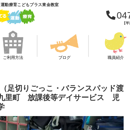
 運動療育こどもプラス東金教室
04
【平日
ご利用方法
ブログ
職員紹介
ット（足切りごっこ・バランスパッド渡
十九里町 放課後等デイサービス 児
学