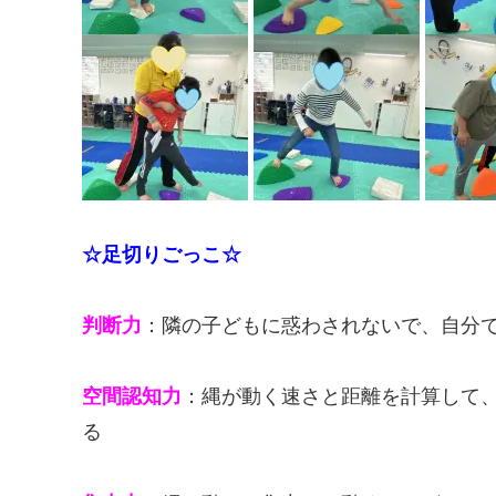
☆足切りごっこ☆
判断力
：隣の子どもに惑わされないで、自分
空間認知力
：縄が動く速さと距離を計算して
る