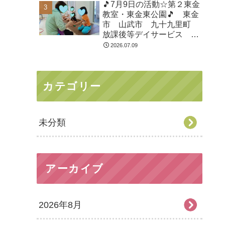
🎵7月9日の活動☆第２東金
教室・東金東公園🎵 東金
市 山武市 九十九里町
放課後等デイサービス 児
童発達支援 運動療育 教
2026.07.09
室見学
カテゴリー
未分類
アーカイブ
2026年8月