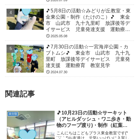
2026.07.09
🎵5月8日の活動☆みどりが丘教室・東
金東公園・制作（たけのこ）🎵 東金
市 山武市 九十九里町 放課後等デ
イサービス 児童発達支援 運動療
育 教室見学
2025.05.08
🎵7月30日の活動☆一宮海岸公園・カ
ブトムシ🎵 東金市 山武市 九十九
里町 放課後等デイサービス 児童発
達支援 運動療育 教室見学
2024.07.30
関連記事
🎵10月23日の活動☆サーキット
未分類
（アヒルダッシュ・ワニ歩き・動
物のフープ渡り)・制作（紅葉）
🎵 東金市 山武市 九十九里
こんにちはこどもプラス東金教室です(*
町 放課後等デイサービス 児童
´▽｀*)お友達は、元気いっぱいに入室し