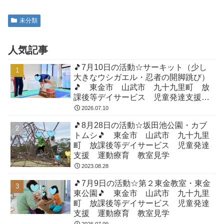
未分類
人気記事
🎵7月10日の活動☆サーキット（少し
大きなウシガエル・忍者の開脚跳び）
🎵 東金市 山武市 九十九里町 放
課後等デイサービス 児童発達支援
運動療育 教室見学
2026.07.10
🎵8月28日の活動☆坂田池公園・カブ
トムシ🎵 東金市 山武市 九十九里
町 放課後等デイサービス 児童発達
支援 運動療育 教室見学
2023.08.28
🎵7月9日の活動☆第２東金教室・東金
東公園🎵 東金市 山武市 九十九里
町 放課後等デイサービス 児童発達
支援 運動療育 教室見学