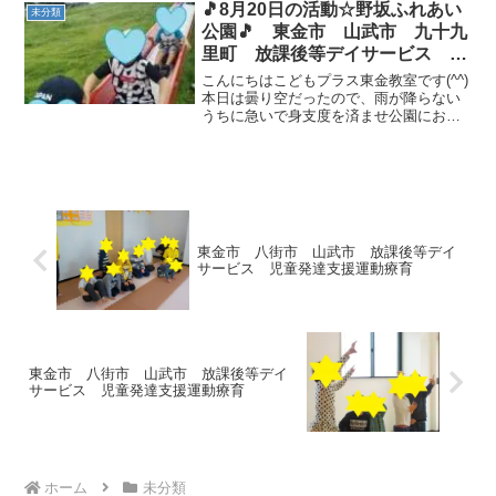
「ストップ」と言うと、足をあげたまま
🎵8月20日の活動☆野坂ふれあい
未分類
止まってもらい「...
公園🎵 東金市 山武市 九十九
里町 放課後等デイサービス 児
童発達支援 運動療育 教室見学
こんにちはこどもプラス東金教室です(^^)
本日は曇り空だったので、雨が降らない
うちに急いで身支度を済ませ公園にお出
かけしました✨公園には、長いローラー
すべり台が設置されています。お尻が痛
くならないように、段ボールを敷いて何
度も滑って遊びまし...
東金市 八街市 山武市 放課後等デイ
サービス 児童発達支援運動療育
東金市 八街市 山武市 放課後等デイ
サービス 児童発達支援運動療育
ホーム
未分類