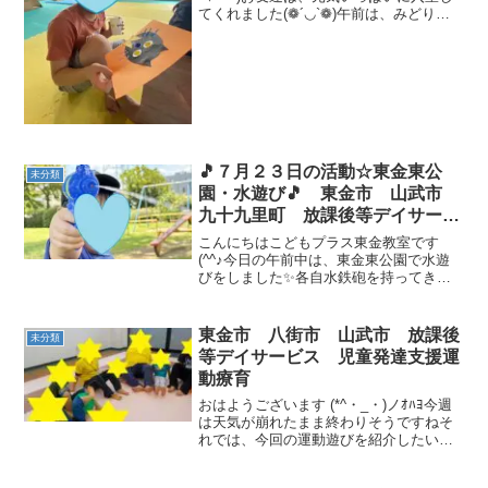
てくれました(❁´◡`❁)午前は、みどりが
発達支援 運動療育 教室見学
丘教室に遊びに行ってきました！！黒猫
に、お化けカボチャを作りました！ 運動
あそびは サーキット（アヒルダッシ
ュ・ワニ歩き...
🎵７月２３日の活動☆東金東公
未分類
園・水遊び🎵 東金市 山武市
九十九里町 放課後等デイサービ
ス 児童発達支援 運動療育 教
こんにちはこどもプラス東金教室です
室見学
(^^♪今日の午前中は、東金東公園で水遊
びをしました✨各自水鉄砲を持ってきて
打ち合いなどを楽しんでいました🎵 楽し
かったですね(´▽｀)自由時間の様子🌟 カ
ブトムシ＆かき氷の様子🌟 また明日も元
東金市 八街市 山武市 放課後
未分類
気に会いまし...
等デイサービス 児童発達支援運
動療育
おはようございます (*^・_・)ノｵﾊﾖ今週
は天気が崩れたまま終わりそうですねそ
れでは、今回の運動遊びを紹介したいと
おもいます丸くなるように座りながら、
ボールを足で運んでもらいスタッフが