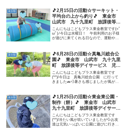
がら乗っていました周りは木があり、日
陰もあったおかげで、少しだけ暑さを和
🎵2月15日の活動☆サーキット・
未分類
らげられました (;-...
平均台の上から釣り🎵 東金市
山武市 九十九里町 放課後等デ
イサービス 児童発達支援 運動
こんにちはこどもプラス東金教室です(=ﾟ
療育 教室見学
ωﾟ)ﾉ今日は水曜日！ 午前利用のお子様
が遊びに来てくれる日なので、運動や自
由時間の様子を紹介したいと思います
(*^^)v自由あそびは、マットの中に入って
クルクル回る遊びが楽しくて、飽きずに
🎵6月28日の活動☆真亀川総合公
未分類
時間いっぱ...
園🎵 東金市 山武市 九十九里
町 放課後等デイサービス 児童
発達支援 運動療育 教室見学
こんにちはこどもプラス東金教室です
(^^)/今日は 真亀川総合公園 に行って
きました🚗💨暑さも感じましたが風が少
し冷たく、遊びやすかったです(≧▽≦)遊
具や鬼ごっこ、虫探しでたくさん遊ぶこ
とができました🥰 自由時間の様子🌟 今週
🎵1月25日の活動☆東金東公園・
未分類
もたくさん体...
制作（餅）🎵 東金市 山武市
九十九里町 放課後等デイサービ
ス 児童発達支援 運動療育 教
こんにちはこどもプラス東金教室です
室見学
(^^)/冷たい風が吹いていましたが💦お友
達は元気いっぱいに公園に遊びに行きま