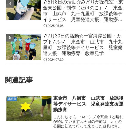
🎵5月8日の活動☆みどりが丘教室・東
金東公園・制作（たけのこ）🎵 東金
市 山武市 九十九里町 放課後等デ
イサービス 児童発達支援 運動療
育 教室見学
2025.05.08
🎵7月30日の活動☆一宮海岸公園・カ
ブトムシ🎵 東金市 山武市 九十九
里町 放課後等デイサービス 児童発
達支援 運動療育 教室見学
2024.07.30
関連記事
東金市 八街市 山武市 放課後
未分類
等デイサービス 児童発達支援運
動療育
こんにちは (。・ω・）ノ今茶曇りと晴れ
が続いていますね今日の午前は、近くの
公園に初めて行って来ました遊具は何
と、ブランコ２つだけで、順番を守りな