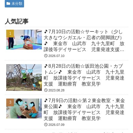
未分類
人気記事
🎵7月10日の活動☆サーキット（少し
大きなウシガエル・忍者の開脚跳び）
🎵 東金市 山武市 九十九里町 放
課後等デイサービス 児童発達支援
運動療育 教室見学
2026.07.10
🎵8月28日の活動☆坂田池公園・カブ
トムシ🎵 東金市 山武市 九十九里
町 放課後等デイサービス 児童発達
支援 運動療育 教室見学
2023.08.28
🎵7月9日の活動☆第２東金教室・東金
東公園🎵 東金市 山武市 九十九里
町 放課後等デイサービス 児童発達
支援 運動療育 教室見学
2026.07.09