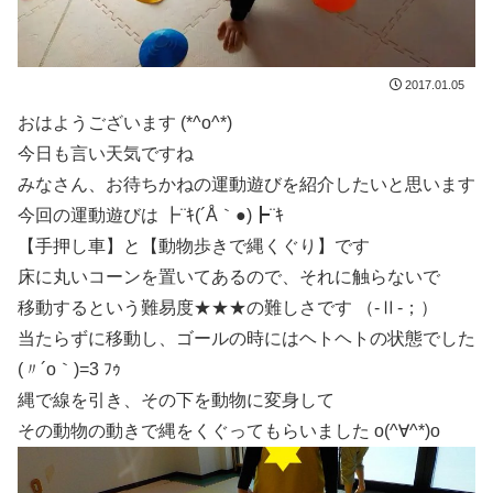
2017.01.05
おはようございます (*^o^*)
今日も言い天気ですね
みなさん、お待ちかねの運動遊びを紹介したいと思います
今回の運動遊びは ┣¨ｷ(´Å｀●)┣¨ｷ
【手押し車】と【動物歩きで縄くぐり】です
床に丸いコーンを置いてあるので、それに触らないで
移動するという難易度★★★の難しさです （-Ⅱ-；）
当たらずに移動し、ゴールの時にはヘトヘトの状態でした
(〃´o｀)=3 ﾌｩ
縄で線を引き、その下を動物に変身して
その動物の動きで縄をくぐってもらいました o(^∀^*)o