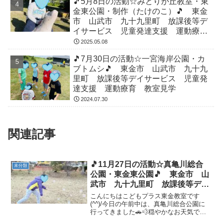
🎵5月8日の活動☆みどりが丘教室・東
金東公園・制作（たけのこ）🎵 東金
市 山武市 九十九里町 放課後等デ
イサービス 児童発達支援 運動療
育 教室見学
2025.05.08
🎵7月30日の活動☆一宮海岸公園・カ
ブトムシ🎵 東金市 山武市 九十九
里町 放課後等デイサービス 児童発
達支援 運動療育 教室見学
2024.07.30
関連記事
🎵11月27日の活動☆真亀川総合
未分類
公園・東金東公園🎵 東金市 山
武市 九十九里町 放課後等デイ
サービス 児童発達支援 運動療
こんにちはこどもプラス東金教室です
育 教室見学
(^^)/今日の午前中は、真亀川総合公園に
行ってきました🚗💨穏やかなお天気で、
元気に遊ぶことができました＼(^o^)／ 午