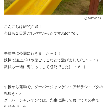
2017.08.03
こんにちは(/*^^)/ﾊｯﾛ-!!
今日も１日過ごしやすかったですね(o^ ^o) /
午前中に公園に行きました～！！
鉄棒で逆上がりや鬼ごっこなどで遊びました(*,,＾－＾）
職員も一緒に鬼ごっこして必死でした(；・∀・)
午後から運動で、グーパージャンケン・アザラシ・ブタの
丸焼き～♪
グーパージャンケンでは、先生に勝って負けてとの声で一
生懸命でした。