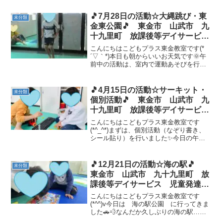
後の東金東公園の様子🌟木曜日の公園の
日、久しぶりに行くことができました
🎵7月28日の活動☆大縄跳び・東
未分類
(≧▽≦)💕 ...
金東公園🎵 東金市 山武市 九
十九里町 放課後等デイサービ
ス 児童発達支援 運動療育 教
こんにちはこどもプラス東金教室です(*
室見学
´▽｀*)本日も朝からいいお天気です🌞午
前中の活動は、室内で運動あそびを行い
ました！運動をする前に、準備運動をし
て体をほぐしてます(´艸｀*)今回は、大縄
のくぐり抜けと大縄の連続跳びを行いま
🎵4月15日の活動☆サーキット・
未分類
した！なんと...
個別活動🎵 東金市 山武市 九
十九里町 放課後等デイサービ
ス 児童発達支援 運動療育 教
こんにちはこどもプラス東金教室です
室見学
(*^_^*)まずは、個別活動（なぞり書き、
シール貼り）を行いました✨今日の午前
の運動あそびは サーキット です💪フ
ープを進み、ボールを持って障害物を渡
りました！またやりましょうねヾ(≧▽≦)ﾉ
🎵12月21日の活動☆海の駅🎵
未分類
自由時間の様...
東金市 山武市 九十九里町 放
課後等デイサービス 児童発達支
援 運動療育 教室見学
こんにちはこどもプラス東金教室です
(*^^)v今日は 海の駅公園 に行ってきま
した🚗💨なんだか久しぶりの海の駅……
冬は海風が冷たくて寒いですが、お友達