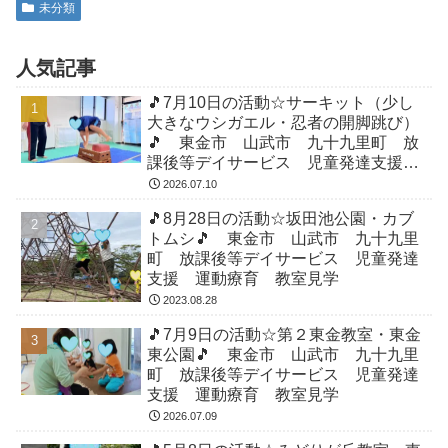
未分類
人気記事
🎵7月10日の活動☆サーキット（少し
大きなウシガエル・忍者の開脚跳び）
🎵 東金市 山武市 九十九里町 放
課後等デイサービス 児童発達支援
運動療育 教室見学
2026.07.10
🎵8月28日の活動☆坂田池公園・カブ
トムシ🎵 東金市 山武市 九十九里
町 放課後等デイサービス 児童発達
支援 運動療育 教室見学
2023.08.28
🎵7月9日の活動☆第２東金教室・東金
東公園🎵 東金市 山武市 九十九里
町 放課後等デイサービス 児童発達
支援 運動療育 教室見学
2026.07.09