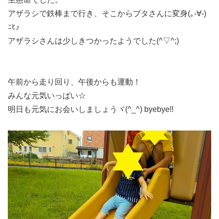
アザラシで鉄棒まで行き、そこからブタさんに変身(｡-∀-)
ﾆﾋ♪
アザラシさんは少しきつかったようでした(^▽^;)
午前から走り回り、午後からも運動！
みんな元気いっぱい☆
明日も元気にお会いしましょうヾ(^_^) byebye!!