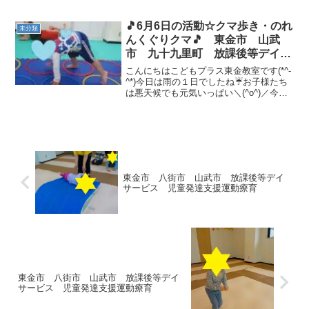
🎵6月6日の活動☆クマ歩き・のれ
未分類
んくぐりクマ🎵 東金市 山武
市 九十九里町 放課後等デイサ
ービス 児童発達支援 運動療
こんにちはこどもプラス東金教室です(*^-
育 教室見学
^*)今日は雨の１日でしたね☔お子様たち
は悪天候でも元気いっぱい＼(^o^)／今日
の運動あそびは、リクエストの クマ歩
き・のれんくぐりクマ です💪先週も行
ったので、お子様達は動きを覚えていて
くれてて...
東金市 八街市 山武市 放課後等デイ
サービス 児童発達支援運動療育
東金市 八街市 山武市 放課後等デイ
サービス 児童発達支援運動療育