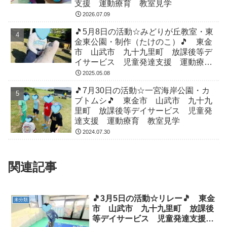
支援 運動療育 教室見学
2026.07.09
🎵5月8日の活動☆みどりが丘教室・東
金東公園・制作（たけのこ）🎵 東金
市 山武市 九十九里町 放課後等デ
イサービス 児童発達支援 運動療
育 教室見学
2025.05.08
🎵7月30日の活動☆一宮海岸公園・カ
ブトムシ🎵 東金市 山武市 九十九
里町 放課後等デイサービス 児童発
達支援 運動療育 教室見学
2024.07.30
関連記事
🎵3月5日の活動☆リレー🎵 東金
未分類
市 山武市 九十九里町 放課後
等デイサービス 児童発達支援