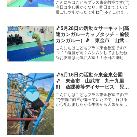
運動療育 教室見学
こんにちはこどもプラス東金教室です(^^)
今日は少し暖かくなり、昨日までよりは
過ごしやすかったですね(^_-)-☆このまま
晴れる日が続きますように🤩午後の運動
あそびは、リレーです💪平均台から落ち
ないように走ったり、ジグザグカンガル
🎵5月28日の活動☆サーキット(高
未分類
ーをして次...
速カンガルーカップタッチ・前後
カンガルー）🎵 東金市 山武
市 九十九里町 放課後等デイサ
こんにちはこどもプラス東金教室です(*
ービス 児童発達支援 運動療
´▽｀*)湿度が高くムシムシしてましたね
💦お友達は元気に入室！！今日の運動あ
育 教室見学
そびは サーキット（高速カンガルーカ
ップタッチ・前後カンガルー） です💪
高速カンガルーカップタッチは、カップ
🎵5月16日の活動☆東金東公園
未分類
を触る時にしゃがむ...
🎵 東金市 山武市 九十九里
町 放課後等デイサービス 児童
発達支援 運動療育 教室見学
こんにちはこどもプラス東金教室です(*^-
^*)午前に雨☔が降っていたので、行ける
か心配しましたが💦午後から天気が良く
なったので、公園に行ってきました！！
ジャングルジムに、シーソー、鬼ごっこ
で元気に走り回るお友達も( *´艸｀)今日も
たくさ...