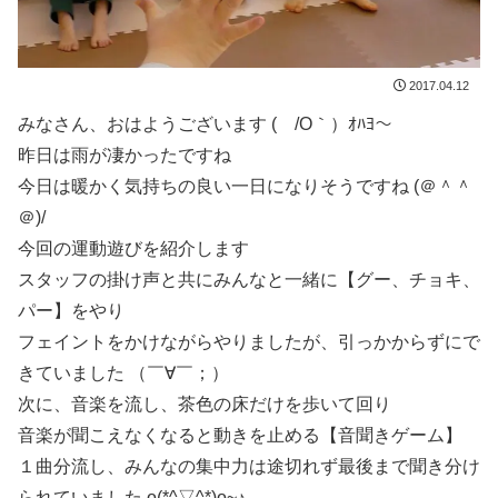
2017.04.12
みなさん、おはようございます ( /O｀）ｵﾊﾖ～
昨日は雨が凄かったですね
今日は暖かく気持ちの良い一日になりそうですね (＠＾＾
＠)/
今回の運動遊びを紹介します
スタッフの掛け声と共にみんなと一緒に【グー、チョキ、
パー】をやり
フェイントをかけながらやりましたが、引っかからずにで
きていました （￣∀￣；）
次に、音楽を流し、茶色の床だけを歩いて回り
音楽が聞こえなくなると動きを止める【音聞きゲーム】
１曲分流し、みんなの集中力は途切れず最後まで聞き分け
られていました o(*^▽^*)o~♪