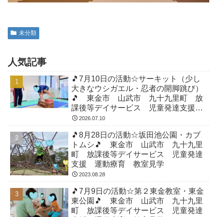
未分類
人気記事
🎵7月10日の活動☆サーキット（少し
大きなウシガエル・忍者の開脚跳び）
🎵 東金市 山武市 九十九里町 放
課後等デイサービス 児童発達支援
運動療育 教室見学
2026.07.10
🎵8月28日の活動☆坂田池公園・カブ
トムシ🎵 東金市 山武市 九十九里
町 放課後等デイサービス 児童発達
支援 運動療育 教室見学
2023.08.28
🎵7月9日の活動☆第２東金教室・東金
東公園🎵 東金市 山武市 九十九里
町 放課後等デイサービス 児童発達