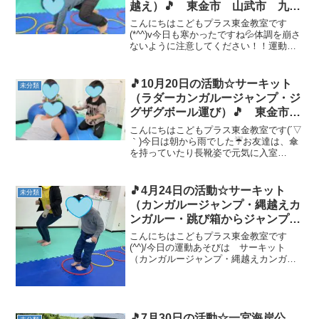
越え）🎵 東金市 山武市 九十
九里町 放課後等デイサービス
こんにちはこどもプラス東金教室です
児童発達支援 運動療育 教室見
(*^^)v今日も寒かったですね💦体調を崩さ
ないように注意してください！！運動あ
学
そびは サーキット（フープウシガエ
ル・カエルの縄越え） です💪フープウ
シガエルは、上手にウシガエルになりき
🎵10月20日の活動☆サーキット
未分類
る事ができました(*...
（ラダーカンガルージャンプ・ジ
グザグボール運び）🎵 東金市
山武市 九十九里町 放課後等デ
こんにちはこどもプラス東金教室です(´▽
イサービス 児童発達支援 運動
｀)今日は朝から雨でした☔お友達は、傘
を持っていたり長靴姿で元気に入室
療育 教室見学
(≧▽≦)傘を引っかける場所が少し高いの
ですが、届くお友達も増えてきて、自分
で引っかけている姿を見ると、成長して
🎵4月24日の活動☆サーキット
未分類
るなぁ(´▽｀*)...
（カンガルージャンプ・縄越えカ
ンガルー・跳び箱からジャンプ）
🎵 東金市 山武市 九十九里
こんにちはこどもプラス東金教室です
町 放課後等デイサービス 児童
(^^)/今日の運動あそびは サーキット
（カンガルージャンプ・縄越えカンガル
発達支援 運動療育 教室見学
ー・跳び箱からジャンプ） です💪みん
な大得意なカンガルーヾ(≧▽≦)ﾉフープも
線もカッコよく跳ぶことができていまし
たね👏✨ 最後は...
🎵7月30日の活動☆一宮海岸公