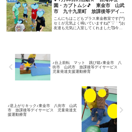
未分類
園・カブトムシ🎵 東金市 山武
市 九十九里町 放課後等デイサ
ービス 児童発達支援 運動療
こんにちはこどもプラス東金教室です(^^)
育 教室見学
セミが元気よく鳴いていますね(*´▽｀*)お
友達も元気に入室してくれました🥰今日
は、少し遠めの 一宮海岸公園 に行っ
てきました🚗💨虫取りで、大きなバッタ
を捕まえました(*´▽｀*)他にも、ブランコ
や...
♪台上前転 マット 跳び箱♪東金市 八
街市 山武市 放課後等デイサービス
児童発達支援運動療育
♪逆上がりキック♪東金市 八街市 山武
市 放課後等デイサービス 児童発達支
援運動療育