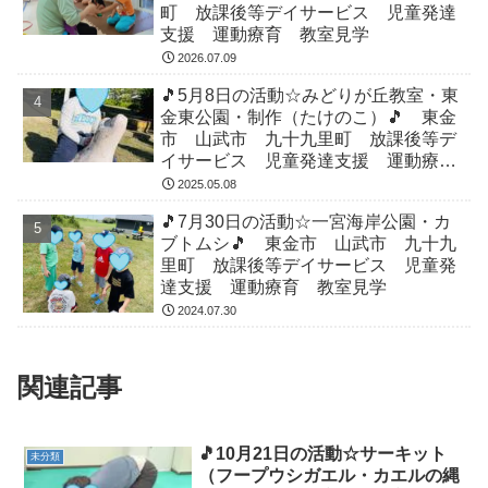
町 放課後等デイサービス 児童発達
支援 運動療育 教室見学
2026.07.09
🎵5月8日の活動☆みどりが丘教室・東
金東公園・制作（たけのこ）🎵 東金
市 山武市 九十九里町 放課後等デ
イサービス 児童発達支援 運動療
育 教室見学
2025.05.08
🎵7月30日の活動☆一宮海岸公園・カ
ブトムシ🎵 東金市 山武市 九十九
里町 放課後等デイサービス 児童発
達支援 運動療育 教室見学
2024.07.30
関連記事
🎵10月21日の活動☆サーキット
未分類
（フープウシガエル・カエルの縄