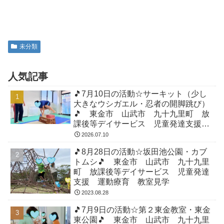
未分類
人気記事
🎵7月10日の活動☆サーキット（少し
大きなウシガエル・忍者の開脚跳び）
🎵 東金市 山武市 九十九里町 放
課後等デイサービス 児童発達支援
運動療育 教室見学
2026.07.10
🎵8月28日の活動☆坂田池公園・カブ
トムシ🎵 東金市 山武市 九十九里
町 放課後等デイサービス 児童発達
支援 運動療育 教室見学
2023.08.28
🎵7月9日の活動☆第２東金教室・東金
東公園🎵 東金市 山武市 九十九里