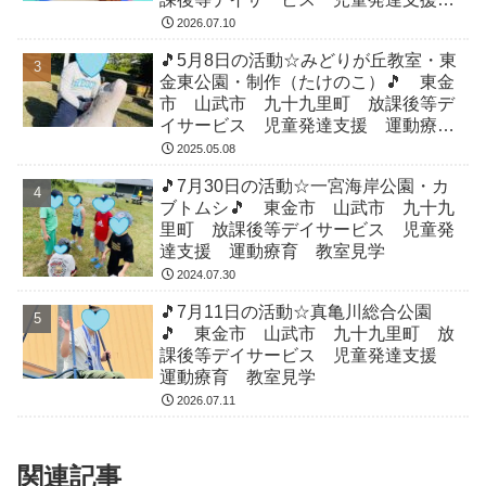
運動療育 教室見学
2026.07.10
🎵5月8日の活動☆みどりが丘教室・東
金東公園・制作（たけのこ）🎵 東金
市 山武市 九十九里町 放課後等デ
イサービス 児童発達支援 運動療
育 教室見学
2025.05.08
🎵7月30日の活動☆一宮海岸公園・カ
ブトムシ🎵 東金市 山武市 九十九
里町 放課後等デイサービス 児童発
達支援 運動療育 教室見学
2024.07.30
🎵7月11日の活動☆真亀川総合公園
🎵 東金市 山武市 九十九里町 放
課後等デイサービス 児童発達支援
運動療育 教室見学
2026.07.11
関連記事