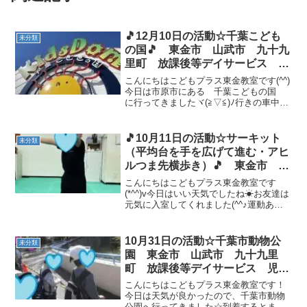
🎵12月10日の活動☆千葉こども
未分類
の国🎵 東金市 山武市 九十九
里町 放課後等デイサービス 児
童発達支援 運動療育 教室見学
こんにちはこどもプラス東金教室です(^^)
今日は市原市にある 千葉こどもの国
に行ってきましたヾ(≧▽≦)ﾉ行きの車中で
は、鉄塔に興味を持つお子様や、アニメ
の話などをしながら楽しく向かいました
✨こどもの国ではアスレチックをメイン
🎵10月11日の活動☆サーキット
未分類
に遊びました...
（平均台を手を広げて進む・アヒ
ルつま先横歩き）🎵 東金市 山
武市 九十九里町 放課後等デイ
こんにちはこどもプラス東金教室です
サービス 児童発達支援 運動療
(*^^)v今日はいい天気でしたね☀お友達は
元気に入室してくれました(^^♪運動あそ
育 教室見学
びは サーキット（平均台を手を広げて
進む・アヒルつま先横歩き） です💪平
均台を手を広げて進むは、難易度を上げ
10月31日の活動☆千葉市動物公
未分類
てチャレンジし...
園 東金市 山武市 九十九里
町 放課後等デイサービス 児童
発達支援 運動療育
こんにちはこどもプラス東金教室です！
今日は天気が良かったので、千葉市動物
公園へ行ってきました☆到着するとまず