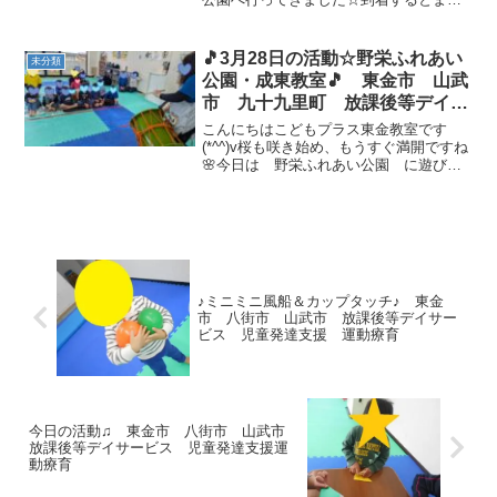
はレッサーパンダがお出迎え💛ぬいぐる
みのように寝てる子やひたすらカイカイ
してる子…その可愛さにみんな釘づけで
🎵3月28日の活動☆野栄ふれあい
未分類
した✨ こども動物園では...
公園・成東教室🎵 東金市 山武
市 九十九里町 放課後等デイサ
ービス 児童発達支援 運動療
こんにちはこどもプラス東金教室です
育 教室見学
(*^^)v桜も咲き始め、もうすぐ満開ですね
🌸今日は 野栄ふれあい公園 に遊びに
行ってきました！！一番最初は、みんな
大好きロングすべり台💕怖がるお友達も
いなく楽しそうに滑ってました✨すべり
台の後は、アスレチ...
♪ミニミニ風船＆カップタッチ♪ 東金
市 八街市 山武市 放課後等デイサー
ビス 児童発達支援 運動療育
今日の活動♫ 東金市 八街市 山武市
放課後等デイサービス 児童発達支援運
動療育