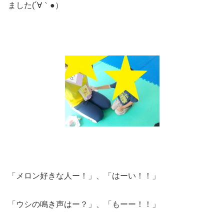
ました(´∀｀●）
「メロン好きな人ー！」、「はーい！！」
「ウシの鳴き声はー？」、「もーー！！」