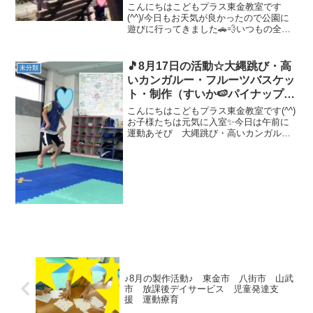
童発達支援 運動療育 教室見学
こんにちはこどもプラス東金教室です
(^^)/今日もお天気が良かったので公園に
遊びに行ってきました🚗💨いつもの全力
鬼ごっこやすべり台、ブランコ、ジャン
グルジム等でたくさん遊びました(^^)/一
本橋渡りが人気で、バランスを上手にと
🎵8月17日の活動☆大縄跳び・高
未分類
って渡りきれて...
いカンガルー・フルーツバスケッ
ト・制作（すいか🍉パイナップル
🍍）🎵 東金市 山武市 九十九
こんにちはこどもプラス東金教室です(^^)
里町 放課後等デイサービス 児
お子様たちは元気に入室✨今日は午前に
運動あそび 大縄跳び・高いカンガル
童発達支援 運動療育 教室見学
ー です💪みんな大好きな大縄跳び🎵頑
張って跳んでくれましたヾ(≧▽≦)ﾉ 高いカ
ンガルーも、上手に高く跳ぶことができ
ていました👏...
♪8月の製作活動♪ 東金市 八街市 山武
市 放課後デイサービス 児童発達支
援 運動療育