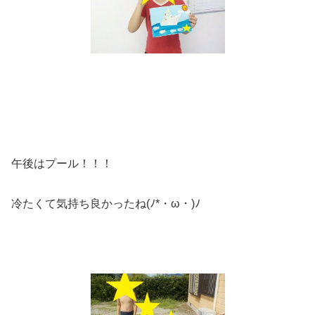
午後はプール！！！
冷たくて気持ち良かったね(ﾉ*・ω・)ﾉ