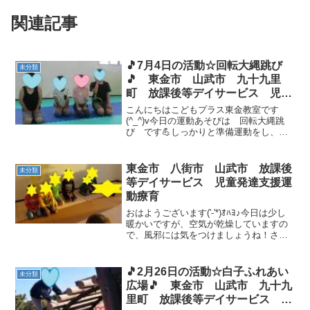
関連記事
🎵7月4日の活動☆回転大縄跳び
未分類
🎵 東金市 山武市 九十九里
町 放課後等デイサービス 児童
発達支援 運動療育 教室見学
こんにちはこどもプラス東金教室です
(^_^)v今日の運動あそびは 回転大縄跳
び です💪しっかりと準備運動をし、順
番を待ち１人ずつ跳びました(^^)/ほとん
どのお子様は１０回以上跳べています✨
もっとやりたーい！の声がたくさんヾ
東金市 八街市 山武市 放課後
未分類
(≧▽≦)ﾉ 最...
等デイサービス 児童発達支援運
動療育
おはようございます('-'*)ｵﾊﾖ♪今日は少し
暖かいですが、空気が乾燥していますの
で、風邪には気をつけましょうね！さ
て、今日の運動は縄を使っての足きりご
っこ！！縄を待ってジャンプ！縄を電流
に見立てて縄に当たるとビリビリ～もう
🎵2月26日の活動☆白子ふれあい
未分類
１つは、ボール...
広場🎵 東金市 山武市 九十九
里町 放課後等デイサービス 児