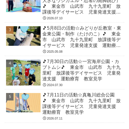
大きなウシガエル・忍者の開脚跳び）
🎵 東金市 山武市 九十九里町 放
課後等デイサービス 児童発達支援
運動療育 教室見学
2026.07.10
🎵5月8日の活動☆みどりが丘教室・東
金東公園・制作（たけのこ）🎵 東金
市 山武市 九十九里町 放課後等デ
イサービス 児童発達支援 運動療
育 教室見学
2025.05.08
🎵7月30日の活動☆一宮海岸公園・カ
ブトムシ🎵 東金市 山武市 九十九
里町 放課後等デイサービス 児童発
達支援 運動療育 教室見学
2024.07.30
🎵7月11日の活動☆真亀川総合公園
🎵 東金市 山武市 九十九里町 放
課後等デイサービス 児童発達支援
運動療育 教室見学
2026.07.11