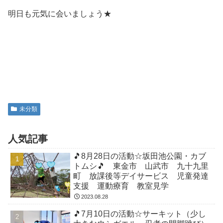
明日も元気に会いましょう★
未分類
人気記事
🎵8月28日の活動☆坂田池公園・カブ
トムシ🎵 東金市 山武市 九十九里
町 放課後等デイサービス 児童発達
支援 運動療育 教室見学
2023.08.28
🎵7月10日の活動☆サーキット（少し