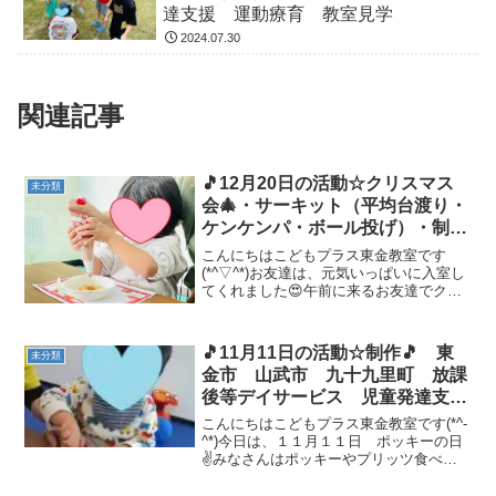
達支援 運動療育 教室見学
2024.07.30
関連記事
🎵12月20日の活動☆クリスマス
未分類
会🎄・サーキット（平均台渡り・
ケンケンパ・ボール投げ）・制作
（年賀状）🎵 東金市 山武市
こんにちはこどもプラス東金教室です
九十九里町 放課後等デイサービ
(*^▽^*)お友達は、元気いっぱいに入室し
てくれました😍午前に来るお友達でクリ
ス 児童発達支援 運動療育 教
スマス会をしました🎄ドーナッツに生ク
室見学
リームをつけて、カラーチョコや星✩を
トッピングして完成ヾ(≧▽≦)ﾉ美味しく頂
🎵11月11日の活動☆制作🎵 東
未分類
きました💕 ...
金市 山武市 九十九里町 放課
後等デイサービス 児童発達支
援 運動療育 教室見学
こんにちはこどもプラス東金教室です(*^-
^*)今日は、１１月１１日 ポッキーの日
✌みなさんはポッキーやプリッツ食べま
したか😃？午前のお子様は、自由あそび
をしたあとに、制作を行いました🖍今月