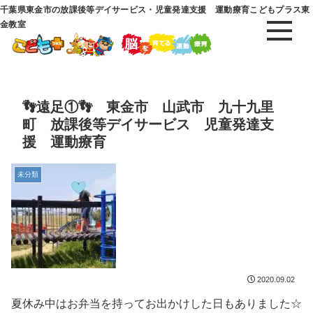
千葉県東金市の放課後等デイサービス・児童発達支援 運動療育こどもプラス東
金教室
👣遠足①👣 東金市 山武市 九十九里
町 放課後等デイサービス 児童発達支
援 運動療育
未分類
2020.09.02
夏休み中はお弁当を持ってお出かけした日もありました☆