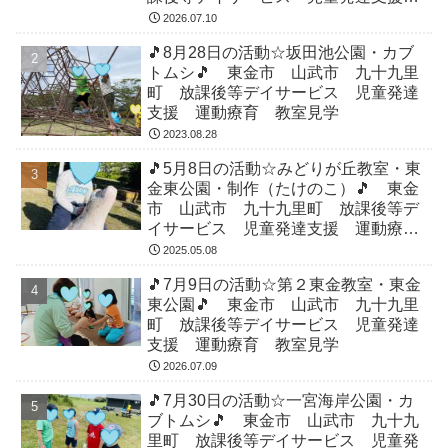
運動療育 教室見学
2026.07.10
🎵8月28日の活動☆坂田池公園・カブ
トムシ🎵 東金市 山武市 九十九里
町 放課後等デイサービス 児童発達
支援 運動療育 教室見学
2023.08.28
🎵5月8日の活動☆みどりが丘教室・東
金東公園・制作（たけのこ）🎵 東金
市 山武市 九十九里町 放課後等デ
イサービス 児童発達支援 運動療
育 教室見学
2025.05.08
🎵7月9日の活動☆第２東金教室・東金
東公園🎵 東金市 山武市 九十九里
町 放課後等デイサービス 児童発達
支援 運動療育 教室見学
2026.07.09
🎵7月30日の活動☆一宮海岸公園・カ
ブトムシ🎵 東金市 山武市 九十九
里町 放課後等デイサービス 児童発