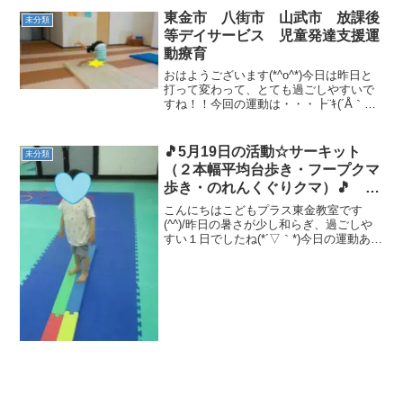
の制作は、どんぐりと葉っぱです🍂葉っ
東金市 八街市 山武市 放課後
未分類
ぱは、小さい穴...
等デイサービス 児童発達支援運
動療育
おはようございます(*^o^*)今日は昨日と
打って変わって、とても過ごしやすいで
すね！！今回の運動は・・・┣¨ｷ(´Å｀
●)┣¨ｷ合図で前転、足きり跳びを行いま
した。前転では、合図が鳴るまで待つこ
こが出来ました(^-^)//""ぱちぱち足き...
🎵5月19日の活動☆サーキット
未分類
（２本幅平均台歩き・フープクマ
歩き・のれんくぐりクマ）🎵 東
金市 山武市 九十九里町 放課
こんにちはこどもプラス東金教室です
後等デイサービス 児童発達支
(^^)/昨日の暑さが少し和らぎ、過ごしや
すい１日でしたね(*´▽｀*)今日の運動あそ
援 運動療育 教室見学
びは サーキット（２本幅平均台歩き・
フープクマ歩き・のれんくぐりクマ）
です💪久しぶりののれんくぐりクマ✨ク
マの姿勢のま...