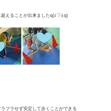
えることが出来ましたq(≧▽≦q)
フラフラせず安定して歩くことができる