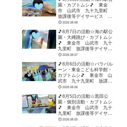
園・カブトムシ🎵 東金
市 山武市 九十九里町
放課後等デイサービス 児
童発達支援 運動療育 教
2026.08.08
室見学
🎵8月7日の活動☆海の駅公
園・大縄跳び・カブトムシ
🎵 東金市 山武市 九十
九里町 放課後等デイサー
ビス 児童発達支援 運動
2026.08.07
療育 教室見学
🎵8月6日の活動☆パラバル
ーン・東金こども科学館・
カブトムシ🎵 東金市 山
武市 九十九里町 放課後
等デイサービス 児童発達
2026.08.06
支援 運動療育 教室見学
🎵8月5日の活動☆黒田公
園・個別活動・カブトムシ
🎵 東金市 山武市 九十
九里町 放課後等デイサー
ビス 児童発達支援 運動
2026.08.05
療育 教室見学