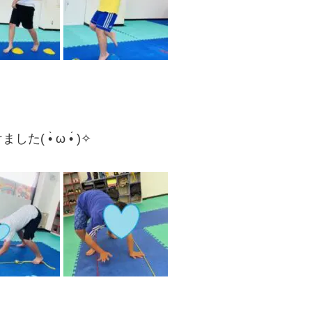
•̀ ω •́ )✧