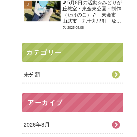
🎵5月8日の活動☆みどりが
丘教室・東金東公園・制作
（たけのこ）🎵 東金市
山武市 九十九里町 放課
後等デイサービス 児童発
2025.05.08
達支援 運動療育 教室見
学
カテゴリー
未分類
アーカイブ
2026年8月