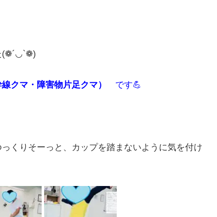
´◡`❁)
幹線クマ・障害物片足クマ）
です💪
ゆっくりそーっと、カップを踏まないように気を付け