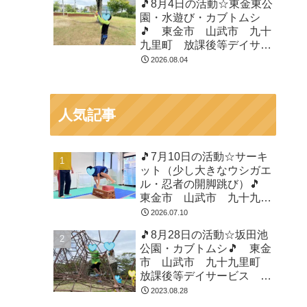
🎵8月4日の活動☆東金東公
園・水遊び・カブトムシ
🎵 東金市 山武市 九十
九里町 放課後等デイサー
ビス 児童発達支援 運動
2026.08.04
療育 教室見学
人気記事
🎵7月10日の活動☆サーキ
ット（少し大きなウシガエ
ル・忍者の開脚跳び）🎵
東金市 山武市 九十九里
町 放課後等デイサービ
2026.07.10
ス 児童発達支援 運動療
🎵8月28日の活動☆坂田池
育 教室見学
公園・カブトムシ🎵 東金
市 山武市 九十九里町
放課後等デイサービス 児
童発達支援 運動療育 教
2023.08.28
室見学