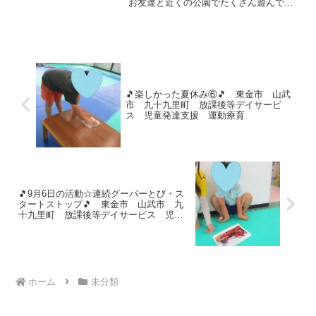
お友達と近くの公園でたくさん遊んでき
ました！！すべり台や砂場で遊んだり…
ロープタワーやのぼり棒など不安定な足
場や高いところも頑張って挑戦しまし
た！！ もちろん...
🎵楽しかった夏休み⑥🎵 東金市 山武
市 九十九里町 放課後等デイサービ
ス 児童発達支援 運動療育
🎵9月6日の活動☆連続グーパーとび・ス
タートストップ🎵 東金市 山武市 九
十九里町 放課後等デイサービス 児童
発達支援 運動療育
ホーム
未分類