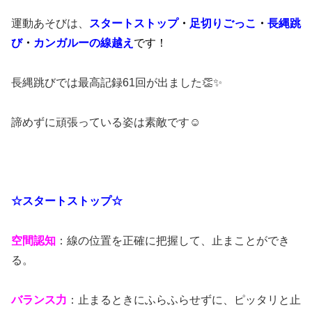
運動あそびは、
スタートストップ
・
足切りごっこ
・
長縄跳
び
・
カンガルーの線越
え
です
！
長縄跳びでは最高記録61回が出ました👏✨
諦めずに頑張っている姿は素敵です☺
☆スタートストップ☆
空間認知
：線の位置を正確に把握して、止まことができ
る。
バランス力
：止まるときにふらふらせずに、ピッタリと止