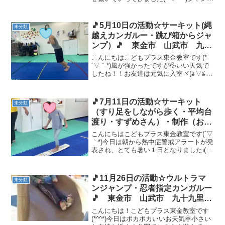
ルジムの頂上で一休みするお友達や、ど
ちらが高くブランコをこげるか競争する
お友達に、砂遊びを楽しむお友達など、
🎵5月10日の活動☆サーキット(縄
未分類
たくさ...
越えカンガルー・跳び箱からジャ
ンプ）🎵 東金市 山武市 九十
九里町 放課後等デイサービス
こんにちはこどもプラス東金教室です(*
児童発達支援 運動療育 教室見
´▽｀*)風が強かったですが💦いい天気で
したね！！お友達は元気に入室ヾ(≧▽≦)ﾉ
学
今日の運動あそびは サーキット（縄越
えカンガルー・跳び箱からジャンプ）
です💪縄越えカンガルーは、縄を踏まな
🎵7月11日の活動☆サーキット
未分類
いように前を...
（すり足をしながら歩く・平均台
渡り・すずめさん）・制作（おさ
かな）🎵 東金市 山武市 九十
こんにちはこどもプラス東金教室です(´▽
九里町 放課後等デイサービス
｀*)今日は朝から熱中症警戒アラートが発
表され、とても暑い１日となりましたι(´Д
児童発達支援 運動療育 教室見
｀υ)💦夏本番がやってきましたね(´・ω・
学
｀)東金教室では、こまめな水分補給を声
かけし、休憩しながら遊ぶようにしてい
🎵11月26日の活動☆ウルトラマ
未分類
ま...
ンジャンプ・忍者指定カンガルー
🎵 東金市 山武市 九十九里
町 放課後等デイサービス 児童
こんにちは！こどもプラス東金教室です
発達支援 運動療育 教室見学
(*^^*)今日はポカポカいいお天気🌞小さい