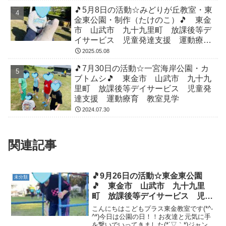
🎵5月8日の活動☆みどりが丘教室・東
金東公園・制作（たけのこ）🎵 東金
市 山武市 九十九里町 放課後等デ
イサービス 児童発達支援 運動療
育 教室見学
2025.05.08
🎵7月30日の活動☆一宮海岸公園・カ
ブトムシ🎵 東金市 山武市 九十九
里町 放課後等デイサービス 児童発
達支援 運動療育 教室見学
2024.07.30
関連記事
🎵9月26日の活動☆東金東公園
未分類
🎵 東金市 山武市 九十九里
町 放課後等デイサービス 児童
発達支援 運動療育 教室見学
こんにちはこどもプラス東金教室です(*^-
^*)今日は公園の日！！お友達と元気に手
を繋いでいってきました(*´▽｀*)ジャング