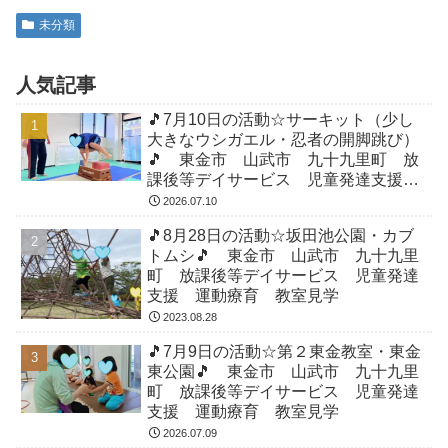
未分類
人気記事
🎵7月10日の活動☆サーキット（少し
大きなウシガエル・忍者の開脚跳び）
🎵 東金市 山武市 九十九里町 放
課後等デイサービス 児童発達支援
運動療育 教室見学
2026.07.10
🎵8月28日の活動☆坂田池公園・カブ
トムシ🎵 東金市 山武市 九十九里
町 放課後等デイサービス 児童発達
支援 運動療育 教室見学
2023.08.28
🎵7月9日の活動☆第２東金教室・東金
東公園🎵 東金市 山武市 九十九里
町 放課後等デイサービス 児童発達
支援 運動療育 教室見学
2026.07.09