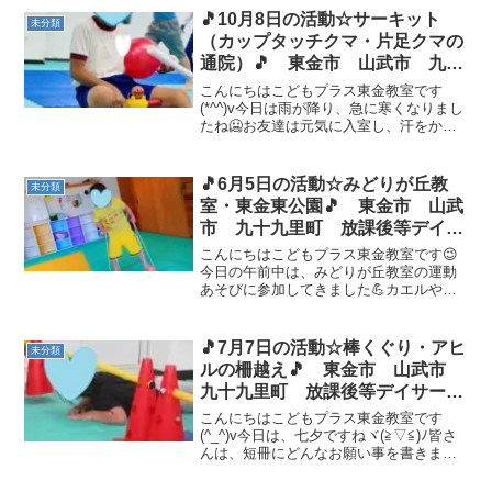
🎵10月8日の活動☆サーキット
未分類
（カップタッチクマ・片足クマの
通院）🎵 東金市 山武市 九十
九里町 放課後等デイサービス
こんにちはこどもプラス東金教室です
児童発達支援 運動療育 教室見
(*^^)v今日は雨が降り、急に寒くなりまし
たね🥶お友達は元気に入室し、汗をかく
学
ほどたくさん体を動かして遊んでいまし
たヾ(≧▽≦)ﾉ 運動あそびは サーキット
（カップタッチクマ・片足クマの通
🎵6月5日の活動☆みどりが丘教
未分類
院） です💪クマ...
室・東金東公園🎵 東金市 山武
市 九十九里町 放課後等デイサ
ービス 児童発達支援 運動療
こんにちはこどもプラス東金教室です😉
育 教室見学
今日の午前中は、みどりが丘教室の運動
あそびに参加してきました💪カエルや、
ケンケンパ、マットをゴロゴロしたり、
最後にぽっくり！！たくさんチャレンジ
してくれました(*´▽｀*) 自由時間の様子
🎵7月7日の活動☆棒くぐり・アヒ
未分類
🌟 今日の午前の...
ルの柵越え🎵 東金市 山武市
九十九里町 放課後等デイサービ
ス 児童発達支援 運動療育 教
こんにちはこどもプラス東金教室です
室見学
(^_^)v今日は、七夕ですねヾ(≧▽≦)ﾉ皆さ
んは、短冊にどんなお願い事を書きまし
たか？お子様たちから、ゲームが欲しい
や絵を描きたい等たくさんの願い事を聞