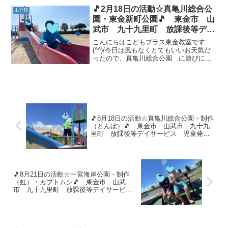
くことができました(*^^)v願いことが叶う
🎵2月18日の活動☆真亀川総合公
未分類
といい...
園・東金新町公園🎵 東金市 山
武市 九十九里町 放課後等デイ
サービス 児童発達支援 運動療
こんにちはこどもプラス東金教室です
育 教室見学
(^^)/今日は風もなくとてもいいお天気だ
ったので、真亀川総合公園 に遊びに行
ってきました🚗💨すべり台やジャングル
ジム、ロープタワーで思いっきり遊ぶこ
とができました🎶しゃぼん玉や、砂遊び
も楽しかったですね(...
🎵8月18日の活動☆真亀川総合公園・制作
（とんぼ）🎵 東金市 山武市 九十九
里町 放課後等デイサービス 児童発達
支援 運動療育 教室見学
🎵8月21日の活動☆一宮海岸公園・制作
（虹）・カブトムシ🎵 東金市 山武
市 九十九里町 放課後等デイサービ
ス 児童発達支援 運動療育 教室見学