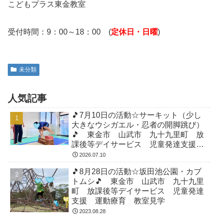
こどもプラス東金教室
受付時間：9：00～18：00 (
定休日・日曜
)
未分類
人気記事
🎵7月10日の活動☆サーキット（少し
大きなウシガエル・忍者の開脚跳び）
🎵 東金市 山武市 九十九里町 放
課後等デイサービス 児童発達支援
運動療育 教室見学
2026.07.10
🎵8月28日の活動☆坂田池公園・カブ
トムシ🎵 東金市 山武市 九十九里
町 放課後等デイサービス 児童発達
支援 運動療育 教室見学
2023.08.28