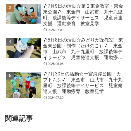
🎵7月9日の活動☆第２東金教室・東金
東公園🎵 東金市 山武市 九十九里
町 放課後等デイサービス 児童発達
支援 運動療育 教室見学
2026.07.09
🎵5月8日の活動☆みどりが丘教室・東
金東公園・制作（たけのこ）🎵 東金
市 山武市 九十九里町 放課後等デ
イサービス 児童発達支援 運動療
育 教室見学
2025.05.08
🎵7月30日の活動☆一宮海岸公園・カ
ブトムシ🎵 東金市 山武市 九十九
里町 放課後等デイサービス 児童発
達支援 運動療育 教室見学
2024.07.30
関連記事