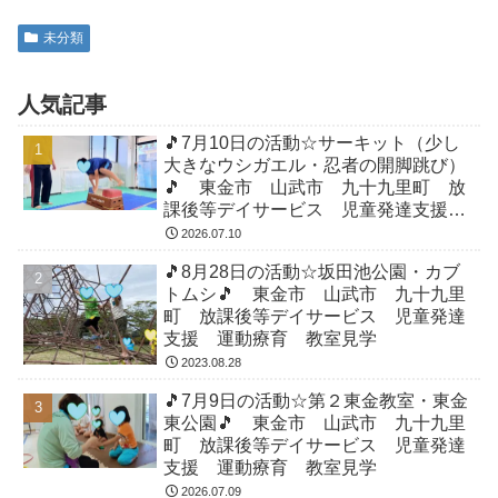
未分類
人気記事
🎵7月10日の活動☆サーキット（少し
大きなウシガエル・忍者の開脚跳び）
🎵 東金市 山武市 九十九里町 放
課後等デイサービス 児童発達支援
運動療育 教室見学
2026.07.10
🎵8月28日の活動☆坂田池公園・カブ
トムシ🎵 東金市 山武市 九十九里
町 放課後等デイサービス 児童発達
支援 運動療育 教室見学
2023.08.28
🎵7月9日の活動☆第２東金教室・東金
東公園🎵 東金市 山武市 九十九里
町 放課後等デイサービス 児童発達
支援 運動療育 教室見学
2026.07.09