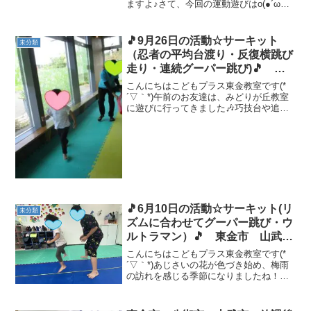
ますよ♪さて、今回の運動遊びはo(●´ω｀
●)oわくわく♪カメのポーズと積み木タッ
チカンガルー（￣ー+￣）みんな、初めて
の挑戦でしたがうまく、仰け反り、１分
🎵9月26日の活動☆サーキット
未分類
間も...
（忍者の平均台渡り・反復横跳び
走り・連続グーパー跳び)🎵 東
金市 山武市 九十九里町 放課
こんにちはこどもプラス東金教室です(*
後等デイサービス 児童発達支
´▽｀*)午前のお友達は、みどりが丘教室
に遊びに行ってきました🎶巧技台や追い
援 運動療育 教室見学
かけっこして遊びました(●'◡'●)スタート
ストップをして、タンバリン１回でスタ
ート！２回でストップ！！始めは、走り
続けてしま...
🎵6月10日の活動☆サーキット(リ
未分類
ズムに合わせてグーパー跳び・ウ
ルトラマン）🎵 東金市 山武
市 九十九里町 放課後等デイサ
こんにちはこどもプラス東金教室です(*
ービス 児童発達支援 運動療
´▽｀*)あじさいの花が色づき始め、梅雨
の訪れを感じる季節になりましたね！お
育 教室見学
友達は元気に入室(*^^*)今日の運動あそび
は サーキット（リズムに合わせてグー
パー跳び・ウルトラマン） です💪二人