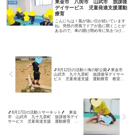
東金市 八街市 山武市 放課後
未分類
組になって...
デイサービス 児童発達支援運動
療育
こんにちは！風が強い日が続いています
ね。突然の突風でドアが急に開くことが
あるので、車の開け閉め等に気をつけて
いきたいと思っています（＞＜！）そん
な風のように強いお友達が、今日もたく
さん来てくれました♪今日の運動遊びは、
『ジャンケンの確認』、...
🎵8月12日の活動☆海の駅公園🎵東金市
山武市 九十九里町 放課後等デイサー
ビス 児童発達支援 運動療育 教室見
学
🎵8月17日の活動☆サーキット🎵 東金
市 山武市 九十九里町 放課後等デイ
サービス 児童発達支援 運動療育 教
室見学