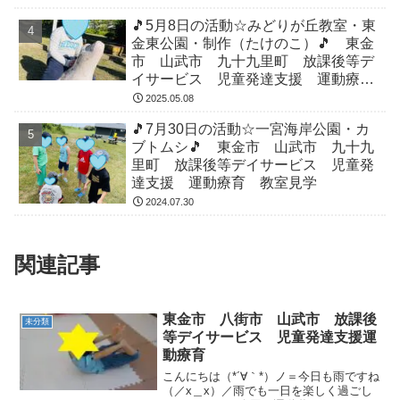
🎵5月8日の活動☆みどりが丘教室・東
金東公園・制作（たけのこ）🎵 東金
市 山武市 九十九里町 放課後等デ
イサービス 児童発達支援 運動療
育 教室見学
2025.05.08
🎵7月30日の活動☆一宮海岸公園・カ
ブトムシ🎵 東金市 山武市 九十九
里町 放課後等デイサービス 児童発
達支援 運動療育 教室見学
2024.07.30
関連記事
東金市 八街市 山武市 放課後
未分類
等デイサービス 児童発達支援運
動療育
こんにちは（*´∀｀*）ノ＝今日も雨ですね
（／x＿x）／雨でも一日を楽しく過ごし