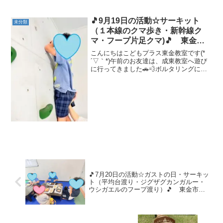
動あそびをしました！公園先生と「さん
ぽ」を歌いながら、手を繋いで行きまし
た♪午前中は暖かく、絶好の公園日和でし
🎵9月19日の活動☆サーキット
未分類
た（＾＾＊）大好きなすべり...
（１本線のクマ歩き・新幹線ク
マ・フープ片足クマ)🎵 東金
市 山武市 九十九里町 放課後
こんにちはこどもプラス東金教室です(*
等デイサービス 児童発達支援
´▽｀*)午前のお友達は、成東教室へ遊び
に行ってきました🚗💨ボルタリングに挑
運動療育 教室見学
戦しました✨ 午後の運動あそびは サー
キット（１本線のクマ歩き・新幹線ク
マ・フープ片足クマ） です💪１本線か
らクマ歩きで、落ち...
🎵7月20日の活動☆ガストの日・サーキッ
ト（平均台渡り・ジグザグカンガルー・
ウシガエルのフープ渡り）🎵 東金市
山武市 九十九里町 放課後等デイサー
ビス 児童発達支援 運動療育 教室見
学