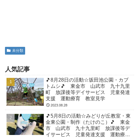
未分類
人気記事
🎵8月28日の活動☆坂田池公園・カブ
トムシ🎵 東金市 山武市 九十九里
町 放課後等デイサービス 児童発達
支援 運動療育 教室見学
2023.08.28
🎵5月8日の活動☆みどりが丘教室・東
金東公園・制作（たけのこ）🎵 東金
市 山武市 九十九里町 放課後等デ
イサービス 児童発達支援 運動療