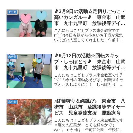
🎵3月9日の活動☆足切りごっこ・
未分類
高いカンガルー🎵 東金市 山武
市 九十九里町 放課後等デイサ
ービス 児童発達支援 運動療
こんにちはこどもプラス東金教室です
育 教室見学
(*^_^*)今日も朝から小さいお子様が元気
いっぱい入室してくれました！午前中の
運動遊びは、バランスパッドやマットを
使用した運動を行いました(*^^)vマット運
動では、やきいもコロコロを行いました
🎵9月12日の活動☆回転スキッ
未分類
が、上手に...
プ・しっぽとり🎵 東金市 山武
市 九十九里町 放課後等デイサ
ービス 児童発達支援 運動療
こんにちはこどもプラス東金教室です(*
育 教室見学
´▽｀*)今日の運動あそびは、回転スキッ
プと、久しぶりに！！ しっぽとり で
す💪回転スキップは、まず両足を揃えて
１回転の練習！✨練習が終わると、スキ
ップができる位置に移動→スタッフのか
♪紅葉狩り＆縄跳び♪ 東金市 八
未分類
け声でスキップを開...
街市 山武市 放課後等デイサー
ビス 児童発達支援 運動療育
こんにちは！こどもプラス東金教室です
☺遅めの紅葉が、とても鮮やかです
ね・。＋今日は、午前に公園、午後に運