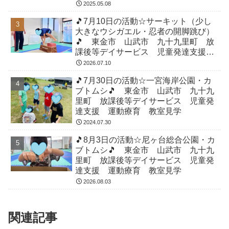
育 教室見学
2025.05.08
🎵7月10日の活動☆サーキット（少し
大きなウシガエル・忍者の開脚跳び）
🎵 東金市 山武市 九十九里町 放
課後等デイサービス 児童発達支援
運動療育 教室見学
2026.07.10
🎵7月30日の活動☆一宮海岸公園・カ
ブトムシ🎵 東金市 山武市 九十九
里町 放課後等デイサービス 児童発
達支援 運動療育 教室見学
2024.07.30
🎵8月3日の活動☆尼ヶ台総合公園・カ
ブトムシ🎵 東金市 山武市 九十九
里町 放課後等デイサービス 児童発
達支援 運動療育 教室見学
2026.08.03
関連記事