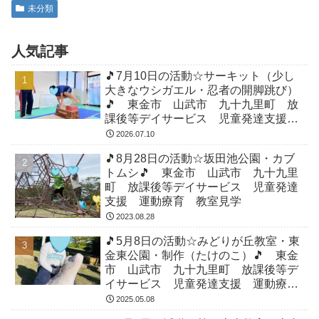
未分類
人気記事
🎵7月10日の活動☆サーキット（少し
大きなウシガエル・忍者の開脚跳び）
🎵 東金市 山武市 九十九里町 放
課後等デイサービス 児童発達支援
運動療育 教室見学
2026.07.10
🎵8月28日の活動☆坂田池公園・カブ
トムシ🎵 東金市 山武市 九十九里
町 放課後等デイサービス 児童発達
支援 運動療育 教室見学
2023.08.28
🎵5月8日の活動☆みどりが丘教室・東
金東公園・制作（たけのこ）🎵 東金
市 山武市 九十九里町 放課後等デ
イサービス 児童発達支援 運動療
育 教室見学
2025.05.08