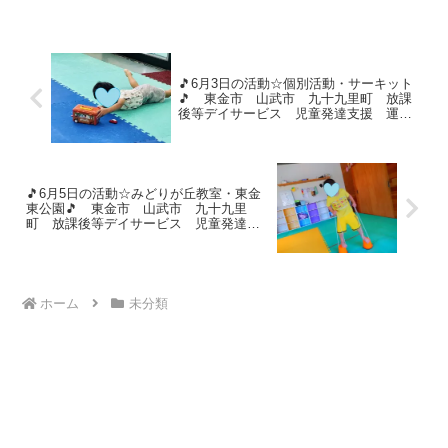
録は172回でした👏✨ けんけんぱは、フ
ープの位置を変え...
🎵6月3日の活動☆個別活動・サーキット
🎵 東金市 山武市 九十九里町 放課
後等デイサービス 児童発達支援 運動
療育 教室見学
🎵6月5日の活動☆みどりが丘教室・東金
東公園🎵 東金市 山武市 九十九里
町 放課後等デイサービス 児童発達支
援 運動療育 教室見学
ホーム
未分類