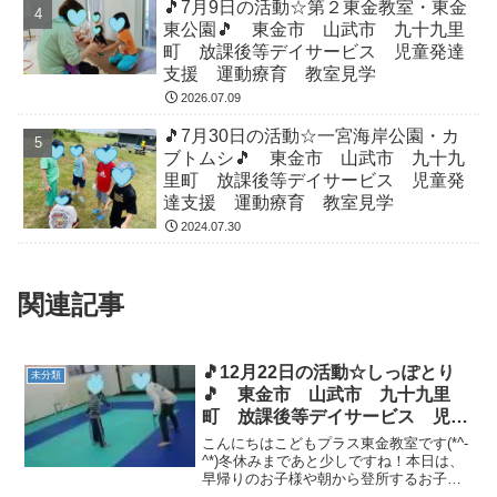
🎵7月9日の活動☆第２東金教室・東金
東公園🎵 東金市 山武市 九十九里
町 放課後等デイサービス 児童発達
支援 運動療育 教室見学
2026.07.09
🎵7月30日の活動☆一宮海岸公園・カ
ブトムシ🎵 東金市 山武市 九十九
里町 放課後等デイサービス 児童発
達支援 運動療育 教室見学
2024.07.30
関連記事
🎵12月22日の活動☆しっぽとり
未分類
🎵 東金市 山武市 九十九里
町 放課後等デイサービス 児童
発達支援 運動療育 教室見学
こんにちはこどもプラス東金教室です(*^-
^*)冬休みまであと少しですね！本日は、
早帰りのお子様や朝から登所するお子様
の姿があり午前中から賑やかでした