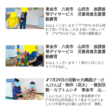
(≧▽≦)そして、本日の運動あそび
は・・・☆しっぽとり☆です( ^)o(^ )久し
東金市 八街市 山武市 放課後
未分類
ぶりのし...
等デイサービス 児童発達支援運
動療育
おはようございます (ﾟ∇^*)ｵﾊﾖ♪今日も晴
れて良いですね このまま続いて欲しいで
す （*^o^*)/それでは、今回の運動遊びを
紹介したいと思います【発表会】と【手
押し車】をやりました発表会では、自分
の名前・好きな食べ物・好きな動物・
東金市 八街市 山武市 放課後
未分類
好...
等デイサービス 児童発達支援運
動療育
おはようございます！！雨の１日になり
そうですね(>__
🎵7月29日の活動☆大縄跳び・け
未分類
んけんぱ・制作（花火）・個別活
動・カブトムシ🎵 東金市 山武
市 九十九里町 放課後等デイサ
こんにちはこどもプラス東金教室です
ービス 児童発達支援 運動療
(^^)/今日は外気温が３７度まで上がりま
した💦午前中は公園には行かず、運動あ
育 教室見学
そびを行いました✨みんなが大好きな大
縄跳び・けんけんぱ💪連続跳びの最高記