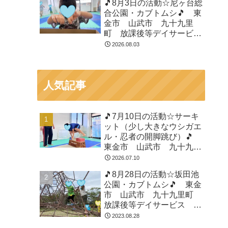
🎵8月3日の活動☆尼ヶ台総
合公園・カブトムシ🎵 東
金市 山武市 九十九里
町 放課後等デイサービ
ス 児童発達支援 運動療
2026.08.03
育 教室見学
人気記事
🎵7月10日の活動☆サーキ
ット（少し大きなウシガエ
ル・忍者の開脚跳び）🎵
東金市 山武市 九十九里
町 放課後等デイサービ
2026.07.10
ス 児童発達支援 運動療
🎵8月28日の活動☆坂田池
育 教室見学
公園・カブトムシ🎵 東金
市 山武市 九十九里町
放課後等デイサービス 児
童発達支援 運動療育 教
2023.08.28
室見学