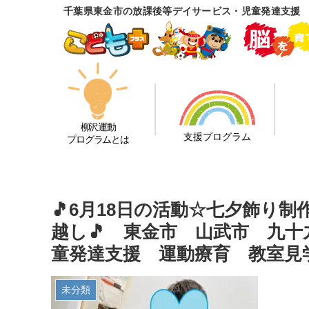
千葉県東金市の放課後等デイサービス・児童発達支援
柳沢運動
支援プログラム
プログラムとは
🎵6月18日の活動☆七夕飾り
越し🎵 東金市 山武市 九
童発達支援 運動療育 教室見
未分類