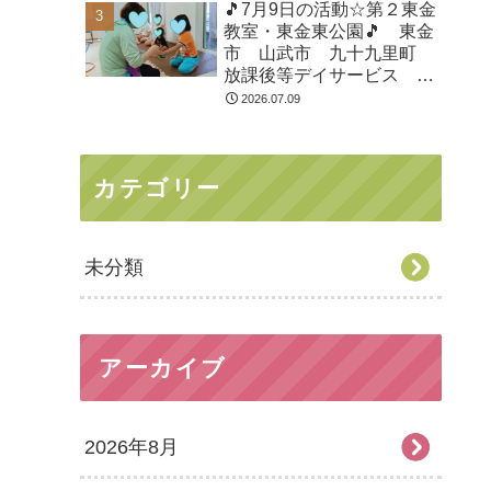
🎵7月9日の活動☆第２東金
教室・東金東公園🎵 東金
市 山武市 九十九里町
放課後等デイサービス 児
童発達支援 運動療育 教
2026.07.09
室見学
カテゴリー
未分類
アーカイブ
2026年8月