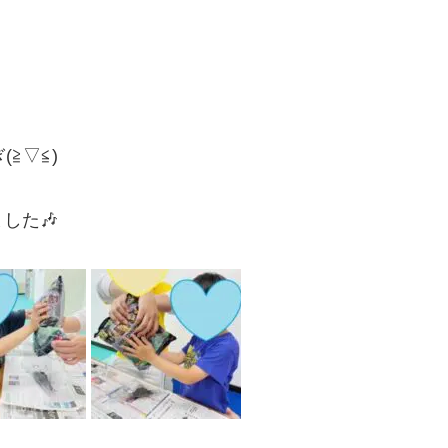
≧▽≦)
した🎶