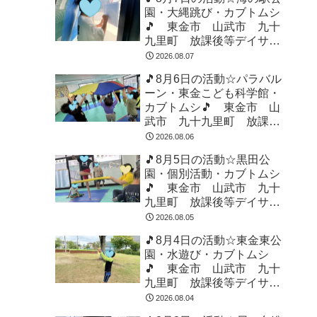
園・大縄跳び・カブトムシ
🎵 東金市 山武市 九十
九里町 放課後等デイサー
ビス 児童発達支援 運動
2026.08.07
療育 教室見学
🎵8月6日の活動☆パラバル
ーン・東金こども科学館・
カブトムシ🎵 東金市 山
武市 九十九里町 放課後
等デイサービス 児童発達
2026.08.06
支援 運動療育 教室見学
🎵8月5日の活動☆黒田公
園・個別活動・カブトムシ
🎵 東金市 山武市 九十
九里町 放課後等デイサー
ビス 児童発達支援 運動
2026.08.05
療育 教室見学
🎵8月4日の活動☆東金東公
園・水遊び・カブトムシ
🎵 東金市 山武市 九十
九里町 放課後等デイサー
ビス 児童発達支援 運動
2026.08.04
療育 教室見学