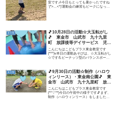
室です🎶今日もとっても暑かったですね
`(*>﹏<*)′運動会の練習もピークになって
きたのか、入室してくるお友達は少しお
疲れ気味💦おやつを食べて少し休憩した
ら、近くの公園に出発🚗今日は初めての
公園 木...
🎵10月28日の活動☆大玉転がし
未分類
🎵 東金市 山武市 九十九里
町 放課後等デイサービス 児童
発達支援 運動療育 教室見学
こんにちはこどもプラス東金教室です
(*^^)v本日の運動あそびは、☆大玉転がし
☆です💪ピーナッツ型のバランスボール
を使用して２人で転がして行いました！
ペアの子と協力してまっすぐ転がるよう
に頑張っていましたが思うように転がり
🎵9月30日の活動☆制作（ハロウ
未分類
ません・・・大きい...
ィンリース）・東金南公園🎵 東
金市 山武市 九十九里町 放課
後等デイサービス 児童発達支
こんにちはこどもプラス東金教室です
援 運動療育 教室見学
(*^▽^*)今日の午前中の様子です🎵まず、
制作（ハロウィンリース）をしました！
小さい穴に毛糸を通すことが指先の巧緻
運動にもなります✨ 蜘蛛の巣のように糸
を通したら、カボチャやコウモリの飾り
つけをして完成🙌...