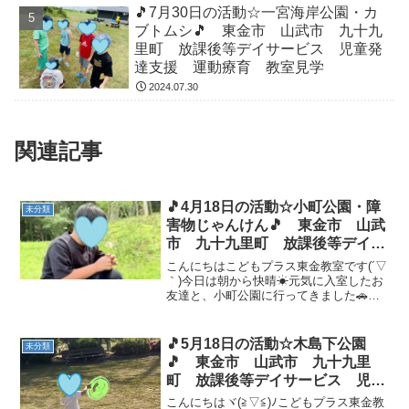
🎵7月30日の活動☆一宮海岸公園・カ
ブトムシ🎵 東金市 山武市 九十九
里町 放課後等デイサービス 児童発
達支援 運動療育 教室見学
2024.07.30
関連記事
🎵4月18日の活動☆小町公園・障
未分類
害物じゃんけん🎵 東金市 山武
市 九十九里町 放課後等デイサ
ービス 児童発達支援 運動療
こんにちはこどもプラス東金教室です(´▽
育 教室見学
｀)今日は朝から快晴☀元気に入室したお
友達と、小町公園に行ってきました🚗💨
冷たい風が吹くと気持ちいいくらいの気
温でしたね(≧▽≦)坂を転げ下りたり、遊
具で遊んだり、虫探しやたんぽぽ遊びも
🎵5月18日の活動☆木島下公園
未分類
しました＼(^...
🎵 東金市 山武市 九十九里
町 放課後等デイサービス 児童
発達支援 運動療育 教室見学
こんにちはヾ(≧▽≦)ﾉこどもプラス東金教