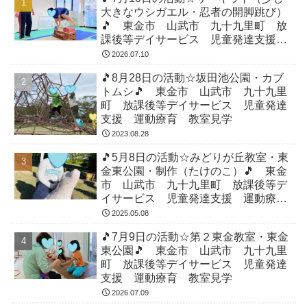
大きなウシガエル・忍者の開脚跳び）
🎵 東金市 山武市 九十九里町 放
課後等デイサービス 児童発達支援
運動療育 教室見学
2026.07.10
🎵8月28日の活動☆坂田池公園・カブ
トムシ🎵 東金市 山武市 九十九里
町 放課後等デイサービス 児童発達
支援 運動療育 教室見学
2023.08.28
🎵5月8日の活動☆みどりが丘教室・東
金東公園・制作（たけのこ）🎵 東金
市 山武市 九十九里町 放課後等デ
イサービス 児童発達支援 運動療
育 教室見学
2025.05.08
🎵7月9日の活動☆第２東金教室・東金
東公園🎵 東金市 山武市 九十九里
町 放課後等デイサービス 児童発達
支援 運動療育 教室見学
2026.07.09