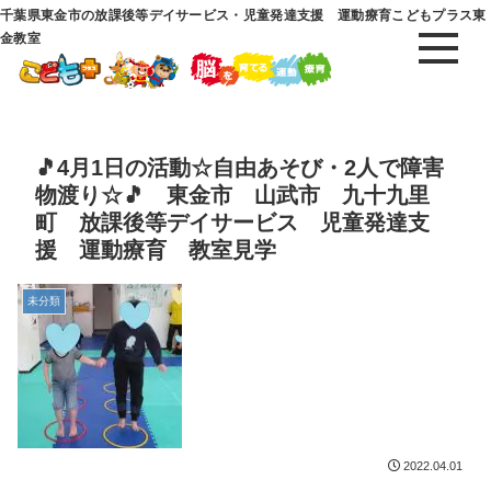
千葉県東金市の放課後等デイサービス・児童発達支援 運動療育こどもプラス東
金教室
🎵4月1日の活動☆自由あそび・2人で障害
物渡り☆🎵 東金市 山武市 九十九里
町 放課後等デイサービス 児童発達支
援 運動療育 教室見学
未分類
2022.04.01