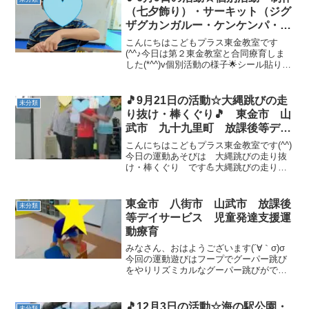
（七夕飾り）・サーキット（ジグ
ザグカンガルー・ケンケンパ・カ
ップタッチカンガルー・高いカン
こんにちはこどもプラス東金教室です
ガルージャンプ）🎵 東金市 山
(^^♪今日は第２東金教室と合同療育しま
した(*^^)v個別活動の様子🌟シール貼り
武市 九十九里町 放課後等デイ
に、ひらがな・数字と頑張りました
サービス 児童発達支援 運動療
(≧▽≦)集中して行うことできました✨ 制
育 教室見学
作の様子🌟七夕飾りを作りました🎋上手
🎵9月21日の活動☆大縄跳びの走
未分類
に糊で貼ること...
り抜け・棒くぐり🎵 東金市 山
武市 九十九里町 放課後等デイ
サービス 児童発達支援 運動療
こんにちはこどもプラス東金教室です(^^)
育 教室見学
今日の運動あそびは 大縄跳びの走り抜
け・棒くぐり です💪大縄跳びの走り抜
けでは、お友達と手を繋いで仲良く走り
抜け(^^)お子様たちは元気いっぱいで何度
も挑戦する様子が見られました！縄に引
東金市 八街市 山武市 放課後
未分類
っ掛かってし...
等デイサービス 児童発達支援運
動療育
みなさん、おはようございます(´∀｀σ)σ
今回の運動遊びはフープでグーパー跳び
をやりリズミカルなグーパー跳びができ
ました（゜▽゜*）♪跳び箱は３段に挑
戦！みんな、うまく跳べて嬉しいです
o(*^▽^*)o~♪
🎵12月3日の活動☆海の駅公園・
未分類