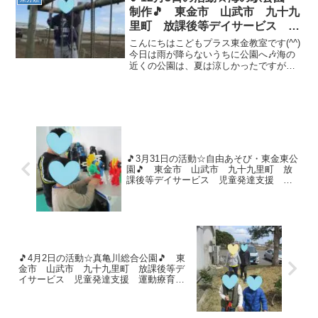
制作🎵 東金市 山武市 九十九
里町 放課後等デイサービス 児
童発達支援 運動療育 教室見学
こんにちはこどもプラス東金教室です(^^)
今日は雨が降らないうちに公園へ🎶海の
近くの公園は、夏は涼しかったですが、
今日はすごく寒かったです🥶そんな寒さ
も吹き飛ばすかのように、お子様達は元
気いっぱい走って遊びましたヾ(≧▽≦)ﾉバ
ッタも見つけ...
🎵3月31日の活動☆自由あそび・東金東公
園🎵 東金市 山武市 九十九里町 放
課後等デイサービス 児童発達支援 運
動療育 教室見学
🎵4月2日の活動☆真亀川総合公園🎵 東
金市 山武市 九十九里町 放課後等デ
イサービス 児童発達支援 運動療育
教室見学