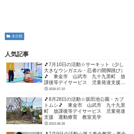
未分類
人気記事
🎵7月10日の活動☆サーキット（少し
大きなウシガエル・忍者の開脚跳び）
🎵 東金市 山武市 九十九里町 放
課後等デイサービス 児童発達支援
運動療育 教室見学
2026.07.10
🎵8月28日の活動☆坂田池公園・カブ
トムシ🎵 東金市 山武市 九十九里
町 放課後等デイサービス 児童発達
支援 運動療育 教室見学
2023.08.28
🎵7月9日の活動☆第２東金教室・東金