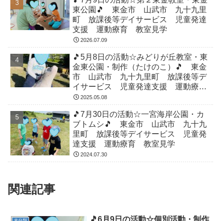
東公園🎵 東金市 山武市 九十九里
町 放課後等デイサービス 児童発達
支援 運動療育 教室見学
2026.07.09
🎵5月8日の活動☆みどりが丘教室・東
金東公園・制作（たけのこ）🎵 東金
市 山武市 九十九里町 放課後等デ
イサービス 児童発達支援 運動療
育 教室見学
2025.05.08
🎵7月30日の活動☆一宮海岸公園・カ
ブトムシ🎵 東金市 山武市 九十九
里町 放課後等デイサービス 児童発
達支援 運動療育 教室見学
2024.07.30
関連記事
🎵6月9日の活動☆個別活動・制作
未分類