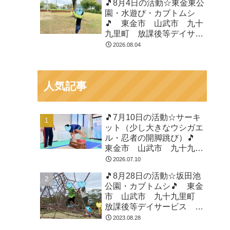
🎵8月4日の活動☆東金東公
園・水遊び・カブトムシ
🎵 東金市 山武市 九十
九里町 放課後等デイサー
ビス 児童発達支援 運動
2026.08.04
療育 教室見学
人気記事
🎵7月10日の活動☆サーキ
ット（少し大きなウシガエ
ル・忍者の開脚跳び）🎵
東金市 山武市 九十九里
町 放課後等デイサービ
2026.07.10
ス 児童発達支援 運動療
🎵8月28日の活動☆坂田池
育 教室見学
公園・カブトムシ🎵 東金
市 山武市 九十九里町
放課後等デイサービス 児
童発達支援 運動療育 教
2023.08.28
室見学