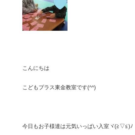
こんにちは
こどもプラス東金教室です(^^)
今日もお子様達は元気いっぱい入室ヾ(≧▽≦)ﾉ