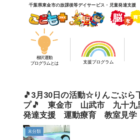
千葉県東金市の放課後等デイサービス・児童発達支援
柳沢運動
支援プログラム
プログラムとは
🎵3月30日の活動☆りんごぶ
プ🎵 東金市 山武市 九十
発達支援 運動療育 教室見学
未分類