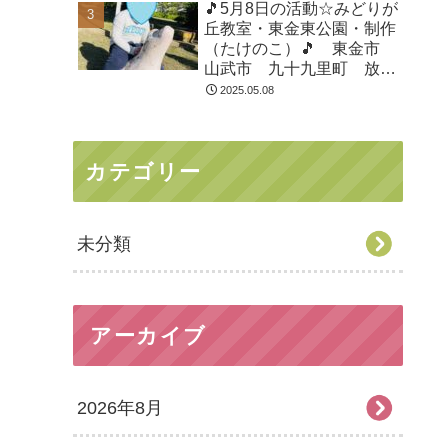
🎵5月8日の活動☆みどりが
丘教室・東金東公園・制作
（たけのこ）🎵 東金市
山武市 九十九里町 放課
後等デイサービス 児童発
2025.05.08
達支援 運動療育 教室見
学
カテゴリー
未分類
アーカイブ
2026年8月