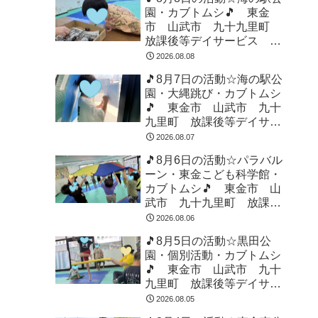
園・カブトムシ🎵 東金
市 山武市 九十九里町
放課後等デイサービス 児
童発達支援 運動療育 教
2026.08.08
室見学
🎵8月7日の活動☆海の駅公
園・大縄跳び・カブトムシ
🎵 東金市 山武市 九十
九里町 放課後等デイサー
ビス 児童発達支援 運動
2026.08.07
療育 教室見学
🎵8月6日の活動☆パラバル
ーン・東金こども科学館・
カブトムシ🎵 東金市 山
武市 九十九里町 放課後
等デイサービス 児童発達
2026.08.06
支援 運動療育 教室見学
🎵8月5日の活動☆黒田公
園・個別活動・カブトムシ
🎵 東金市 山武市 九十
九里町 放課後等デイサー
ビス 児童発達支援 運動
2026.08.05
療育 教室見学