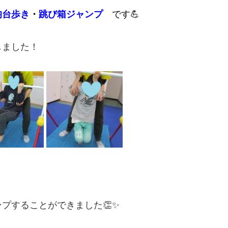
均台歩き
・
跳び箱ジャンプ
です💪
しました！
プすることができました👏✨