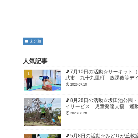
未分類
人気記事
🎵7月10日の活動☆サーキッ
武市 九十九里町 放課後等デ
2026.07.10
🎵8月28日の活動☆坂田池公
イサービス 児童発達支援 運
2023.08.28
🎵5月8日の活動☆みどりが丘