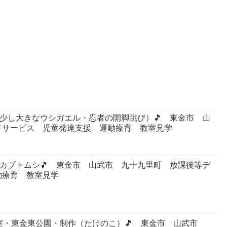
ト（少し大きなウシガエル・忍者の開脚跳び）🎵 東金市 山
イサービス 児童発達支援 運動療育 教室見学
園・カブトムシ🎵 東金市 山武市 九十九里町 放課後等デ
動療育 教室見学
教室・東金東公園・制作（たけのこ）🎵 東金市 山武市