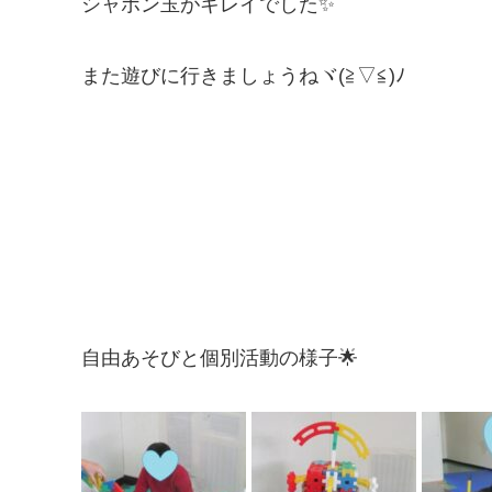
シャボン玉がキレイでした✨
また遊びに行きましょうねヾ(≧▽≦)ﾉ
自由あそびと個別活動の様子🌟