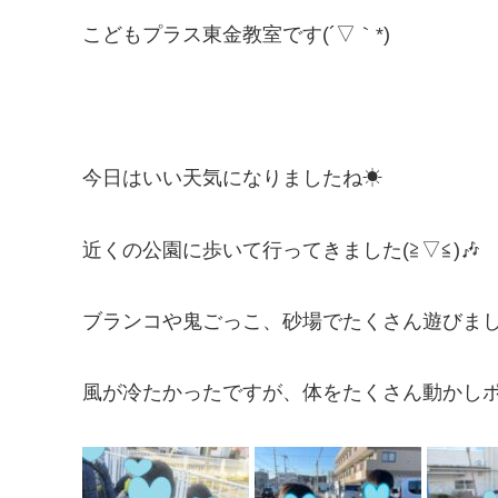
こどもプラス東金教室です(´▽｀*)
今日はいい天気になりましたね☀
近くの公園に歩いて行ってきました(≧▽≦)🎶
ブランコや鬼ごっこ、砂場でたくさん遊びま
風が冷たかったですが、体をたくさん動かしポカ