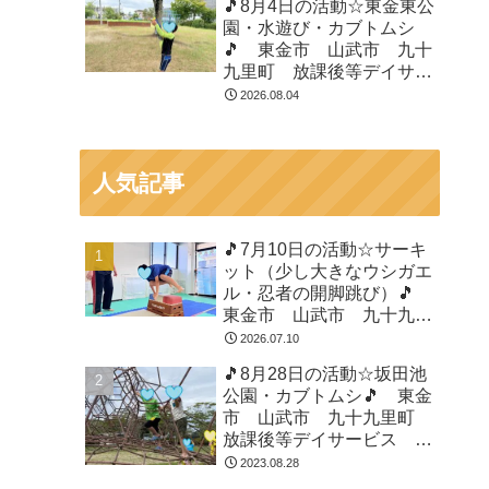
🎵8月4日の活動☆東金東公
園・水遊び・カブトムシ
🎵 東金市 山武市 九十
九里町 放課後等デイサー
ビス 児童発達支援 運動
2026.08.04
療育 教室見学
人気記事
🎵7月10日の活動☆サーキ
ット（少し大きなウシガエ
ル・忍者の開脚跳び）🎵
東金市 山武市 九十九里
町 放課後等デイサービ
2026.07.10
ス 児童発達支援 運動療
🎵8月28日の活動☆坂田池
育 教室見学
公園・カブトムシ🎵 東金
市 山武市 九十九里町
放課後等デイサービス 児
童発達支援 運動療育 教
2023.08.28
室見学