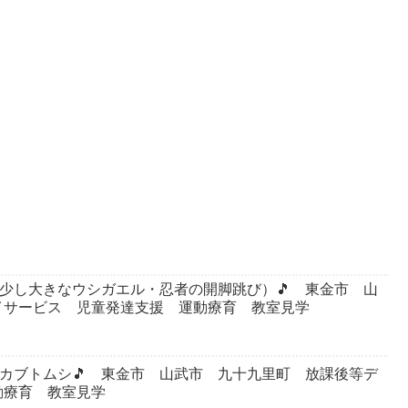
ト（少し大きなウシガエル・忍者の開脚跳び）🎵 東金市 山
イサービス 児童発達支援 運動療育 教室見学
園・カブトムシ🎵 東金市 山武市 九十九里町 放課後等デ
動療育 教室見学