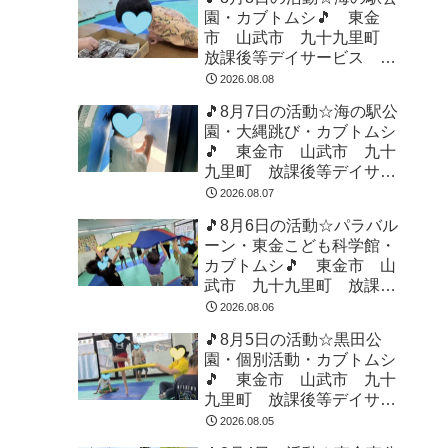
園・カブトムシ🎵 東金
市 山武市 九十九里町
放課後等デイサービス 児
童発達支援 運動療育 教
2026.08.08
室見学
🎵8月7日の活動☆海の駅公
園・大縄跳び・カブトムシ
🎵 東金市 山武市 九十
九里町 放課後等デイサー
ビス 児童発達支援 運動
2026.08.07
療育 教室見学
🎵8月6日の活動☆パラバル
ーン・東金こども科学館・
カブトムシ🎵 東金市 山
武市 九十九里町 放課後
等デイサービス 児童発達
2026.08.06
支援 運動療育 教室見学
🎵8月5日の活動☆黒田公
園・個別活動・カブトムシ
🎵 東金市 山武市 九十
九里町 放課後等デイサー
ビス 児童発達支援 運動
2026.08.05
療育 教室見学