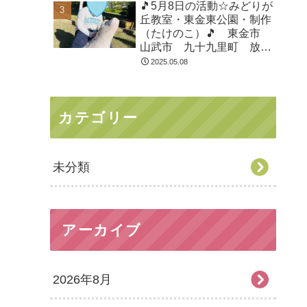
🎵5月8日の活動☆みどりが
丘教室・東金東公園・制作
（たけのこ）🎵 東金市
山武市 九十九里町 放課
後等デイサービス 児童発
2025.05.08
達支援 運動療育 教室見
学
カテゴリー
未分類
アーカイブ
2026年8月