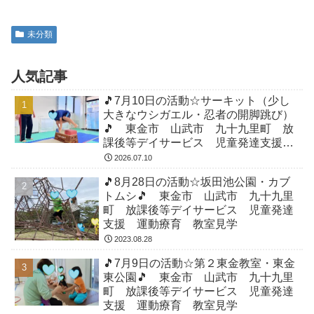
未分類
人気記事
🎵7月10日の活動☆サーキット（少し
大きなウシガエル・忍者の開脚跳び）
🎵 東金市 山武市 九十九里町 放
課後等デイサービス 児童発達支援
運動療育 教室見学
2026.07.10
🎵8月28日の活動☆坂田池公園・カブ
トムシ🎵 東金市 山武市 九十九里
町 放課後等デイサービス 児童発達
支援 運動療育 教室見学
2023.08.28
🎵7月9日の活動☆第２東金教室・東金
東公園🎵 東金市 山武市 九十九里
町 放課後等デイサービス 児童発達
支援 運動療育 教室見学