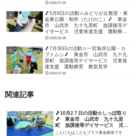
2026.07.09
🎵5月8日の活動☆みどりが丘教室・東
金東公園・制作（たけのこ）🎵 東金
市 山武市 九十九里町 放課後等デ
イサービス 児童発達支援 運動療
育 教室見学
2025.05.08
🎵7月30日の活動☆一宮海岸公園・カ
ブトムシ🎵 東金市 山武市 九十九
里町 放課後等デイサービス 児童発
達支援 運動療育 教室見学
2024.07.30
関連記事
🎵10月2７日の活動☆しっぽ取り
未分類
🎵 東金市 山武市 九十九里
町 放課後等デイサービス 児童
発達支援 運動療育 教室見学
こんにちはこどもプラス東金教室です