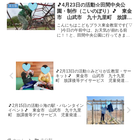
🎵4月23日の活動☆田間中央公
未分類
園・制作（こいのぼり）🎵 東金
市 山武市 九十九里町 放課後
等デイサービス 児童発達支援
こんにちはこどもプラス東金教室です(´▽
運動療育 教室見学
｀)今日の午前中は、お天気が崩れる前
に！！と、田間中央公園に行ってきまし
た🚗💨遊具で遊んだり、寝転がって自然
を感じることができましたね✨ 午後は制
作（こいのぼり）を行いました✨①クリ
アファイルに好きな...
🎵2月13日の活動☆みどりが丘教室・サー
キット🎵 東金市 山武市 九十九里
町 放課後等デイサービス 児童発達支
援 運動療育 教室見学
🎵2月15日の活動☆海の駅・バレンタイン
イベント🎵 東金市 山武市 九十九里
町 放課後等デイサービス 児童発達支
援 運動療育 教室見学