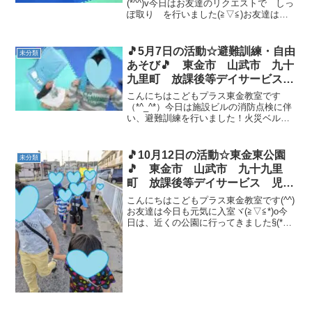
(*^^)v今日はお友達のリクエストで しっ
ぽ取り を行いました(≧▽≦)お友達はし
っぽを取られないように真剣です( *´艸｀)
頑張って走りました✨✨ 自由時間の様子
🌟 明日運動会のお友達は頑張ってきてく
🎵5月7日の活動☆避難訓練・自由
未分類
だ...
あそび🎵 東金市 山武市 九十
九里町 放課後等デイサービス
児童発達支援 運動療育 教室見
こんにちはこどもプラス東金教室です
学
（*^_^*）今日は施設ビルの消防点検に伴
い、避難訓練を行いました！火災ベルが
鳴ると、お子様たちは防災頭巾をかぶり
室内集合場所へ集まります。雨が降って
きてしまったので、避難場所に指定して
🎵10月12日の活動☆東金東公園
未分類
いる公園まで歩くこと...
🎵 東金市 山武市 九十九里
町 放課後等デイサービス 児童
発達支援 運動療育 教室見学
こんにちはこどもプラス東金教室です(^^)
お友達は今日も元気に入室ヾ(≧▽≦*)o今
日は、近くの公園に行ってきました§(*￣
▽￣*)§ 鬼ごっこや、ブランコ・ジャン
グルジムに砂遊び、みんな楽しみました
🎶 個別の様子🌟 自由時間の様子🌟 明...