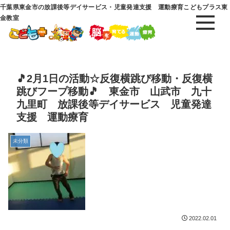
千葉県東金市の放課後等デイサービス・児童発達支援 運動療育こどもプラス東
金教室
🎵2月1日の活動☆反復横跳び移動・反復横
跳びフープ移動🎵 東金市 山武市 九十
九里町 放課後等デイサービス 児童発達
支援 運動療育
未分類
2022.02.01