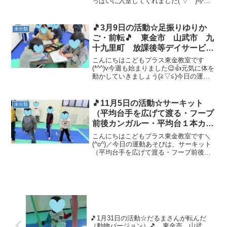
っぱいに入室してくれました(´▽｀)今日
は 東金東公園 で水遊びをしてきまし
た(^_-)-☆びしょ濡れになりながら、水遊
びを楽しみました✨✨また、やりましょう
🎵3月9日の活動☆足振りゆりか
未分類
ね(⋈◍...
ご・前転🎵 東金市 山武市 九
十九里町 放課後等デイサービ
ス 児童発達支援 運動療育 教
こんにちはこどもプラス東金教室です
室見学
(*^^)v今週も始まりました😉👍元気に体を
動かしていきましょう(≧▽≦)今日の運動
あそびは、足振りゆりかご・前転です💪
足振りゆりかごは、体を揺らして合図で
起き上がります！難しいお友達は、スタ
🎵11月5日の活動☆サーキット
未分類
ッフの補助で起...
（平均台手を広げて渡る・フープ
前後カンガルー・平均台１本カニ
歩き）🎵 東金市 山武市 九十
こんにちはこどもプラス東金教室です＼
九里町 放課後等デイサービス
(^o^)／今日の運動あそびは、サーキット
（平均台手を広げて渡る・フープ前後カ
児童発達支援 運動療育 教室見
ンガルー・平均台１本カニ歩き）です💪
学
平均台は、バランスを崩さないよう両手
を広げて進んでもらいました！ フープの
前後カンガルーは...
🎵1月31日の活動☆だるまさんが転んだ
（動物バージョン）🎵 東金市 山武