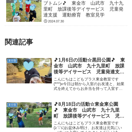
ブトムシ🎵 東金市 山武市 九十九
里町 放課後等デイサービス 児童発
達支援 運動療育 教室見学
2024.07.30
関連記事
🎵1月6日の活動☆黒田公園🎵 東
未分類
金市 山武市 九十九里町 放課
後等デイサービス 児童発達支
援 運動療育 教室見学
こんにちはこどもプラス東金教室です
(*^^)v今日は朝から入室のお友達と、始業
式を終えてからお弁当を持って入室する
お友達がいました😆久しぶりの朝からの
学校に、疲れた様子も見受けられました
が、お友達と会うと、ブロックなどで仲
🎵8月18日の活動☆東金東公園
未分類
良く遊べていました...
🎵 東金市 山武市 九十九里
町 放課後等デイサービス 児童
発達支援 運動療育 教室見学
こんにちはこどもプラス東金教室です
(≧▽≦)お盆休み明け、お友達は元気にい