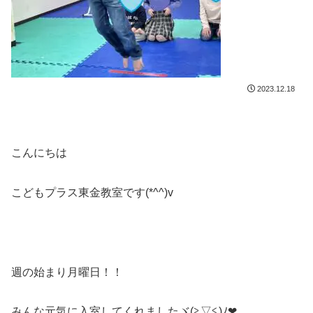
2023.12.18
こんにちは
こどもプラス東金教室です(*^^)v
週の始まり月曜日！！
みんな元気に入室してくれましたヾ(≧▽≦)ﾉ❤