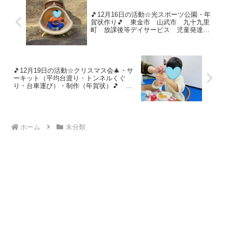
🎵12月16日の活動☆光スポーツ公園・年
賀状作り🎵 東金市 山武市 九十九里
町 放課後等デイサービス 児童発達支
援 運動療育 教室見学
🎵12月19日の活動☆クリスマス会🎄・サ
ーキット（平均台渡り・トンネルくぐ
り・台車運び）・制作（年賀状）🎵 東
金市 山武市 九十九里町 放課後等デ
イサービス 児童発達支援 運動療育
教室見学
ホーム
未分類