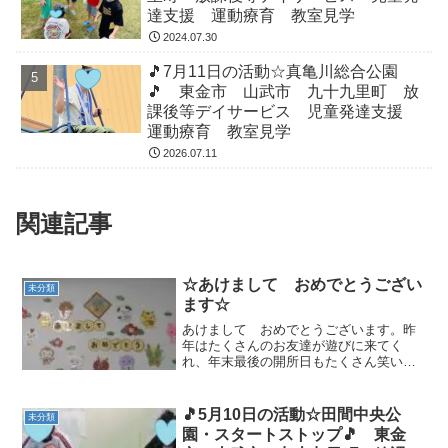
達支援 運動療育 教室見学
2024.07.30
🎵7月11日の活動☆真亀川総合公園
🎵 東金市 山武市 九十九里町 放
課後等デイサービス 児童発達支援
運動療育 教室見学
2026.07.11
関連記事
☆あけまして おめでとうござい
未分類
ます☆
あけまして おめでとうございます。昨
年はたくさんのお友達が遊びに来てく
れ、年末最後の開所日もたくさん笑い、
たくさん遊び、大賑わいでした♪最後の日
はみんなで大掃除をしました。みんな雑
巾を持って、隅々まで掃除してくれ、ピ
🎵5月10日の活動☆田間中央公
未分類
カピカになりました！！ ...
園・スタートストップ🎵 東金