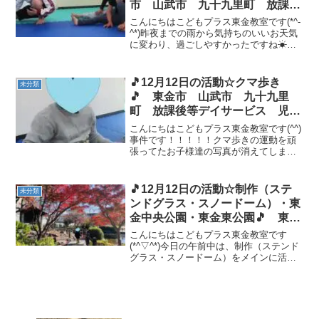
市 山武市 九十九里町 放課後
等デイサービス 児童発達支援
こんにちはこどもプラス東金教室です(*^-
運動療育 教室見学
^*)昨夜までの雨から気持ちのいいお天気
に変わり、過ごしやすかったですね☀今
日の運動あそびは スタートストップ
です💪まずは、しっかり準備運動！！ 今
回のスタートストップは、タンバリンの
🎵12月12日の活動☆クマ歩き
未分類
回数に従って...
🎵 東金市 山武市 九十九里
町 放課後等デイサービス 児童
発達支援 運動療育 教室見学
こんにちはこどもプラス東金教室です(^^)
事件です！！！！！クマ歩きの運動を頑
張ってたお子様達の写真が消えてしまい
ました💦なので、、おやつの写真と宿題
の様子を載せます👍✨ クマ歩きは、平均
台やヒモの上を上手に歩くことができて
🎵12月12日の活動☆制作（ステ
未分類
いました👏✨また...
ンドグラス・スノードーム）・東
金中央公園・東金東公園🎵 東金
市 山武市 九十九里町 放課後
こんにちはこどもプラス東金教室です
等デイサービス 児童発達支援
(*^▽^*)今日の午前中は、制作（ステンド
グラス・スノードーム）をメインに活動
運動療育 教室見学
しました✨✄ハサミを使ったりシールを貼
ったり、指先の巧緻性を養いました❕ 制作
が終わってから、『中央公園に行きた
い』とリクエス...