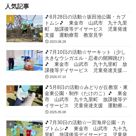
人気記事
🎵8月28日の活動☆坂田池公園・カブ
トムシ🎵 東金市 山武市 九十九里
町 放課後等デイサービス 児童発達
支援 運動療育 教室見学
2023.08.28
🎵7月10日の活動☆サーキット（少し
大きなウシガエル・忍者の開脚跳び）
🎵 東金市 山武市 九十九里町 放
課後等デイサービス 児童発達支援
運動療育 教室見学
2026.07.10
🎵5月8日の活動☆みどりが丘教室・東
金東公園・制作（たけのこ）🎵 東金
市 山武市 九十九里町 放課後等デ
イサービス 児童発達支援 運動療
育 教室見学
2025.05.08
🎵7月30日の活動☆一宮海岸公園・カ
ブトムシ🎵 東金市 山武市 九十九
里町 放課後等デイサービス 児童発