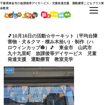
千葉県東金市の放課後等デイサービス・児童発達支援 運動療育こどもプラス東
金教室
🎵10月16日の活動☆サーキット（平均台障
害物・犬＆クマ・積み木拾い)・制作（ハ
ロウィンカップ🎃）🎵 東金市 山武市
九十九里町 放課後等デイサービス 児童
発達支援 運動療育 教室見学
未分類