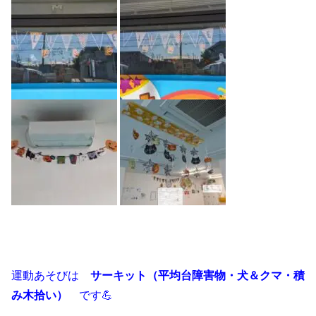
運動あそびは
サーキット（平均台障害物・犬＆クマ・積
み木拾い）
です💪