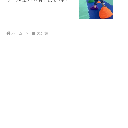
フープ片足クマ)・制作（ぶどう🍇・ハロ
ウィンカップ🎃・紅葉）🎵 東金市 山
武市 九十九里町 放課後等デイサービ
ス 児童発達支援 運動療育 教室見学
ホーム
未分類