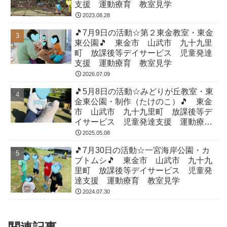
支援 運動療育 教室見学
2023.08.28
🎵7月9日の活動☆第２東金教室・東金
東公園🎵 東金市 山武市 九十九里
町 放課後等デイサービス 児童発達
支援 運動療育 教室見学
2026.07.09
🎵5月8日の活動☆みどりが丘教室・東
金東公園・制作（たけのこ）🎵 東金
市 山武市 九十九里町 放課後等デ
イサービス 児童発達支援 運動療
育 教室見学
2025.05.08
🎵7月30日の活動☆一宮海岸公園・カ
ブトムシ🎵 東金市 山武市 九十九
里町 放課後等デイサービス 児童発
達支援 運動療育 教室見学
2024.07.30