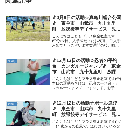
関連記事
🎵4月9日の活動☆真亀川総合公園
未分類
🎵 東金市 山武市 九十九里
町 放課後等デイサービス 児童
発達支援 運動療育 教室見学
こんにちはこどもプラス東金教室です
(*^^)v今日、入学式だったお友達、ご入学
おめでとうございます🌸満開の桜、晴
天、とても良い日でしたね✨明日から新
しい環境での集団生活が始まります✨１
年間、充実した学校生活が送れますよう
🎵12月13日の活動☆忍者の平均
未分類
に😉今日の東金教室は...
台・カンガルージャンプ🎵 東金
市 山武市 九十九里町 放課後
等デイサービス 児童発達支援
こんにちはこどもプラス東金教室です(^^)
運動療育 教室見学
本日の運動あそびは 忍者の平均台・カ
ンガルージャンプ です✨まず、お子様
たちには忍者に変身してもらいます！平
均台の上のバランスパッドを踏まずに上
手に渡れましたヾ(≧▽≦)ﾉ次のハードルや
🎵12月12日の活動☆ボール運び
未分類
カンガルージ...
🎵 東金市 山武市 九十九里
町 放課後等デイサービス 児童
発達支援 運動療育 教室見学
こんにちはこどもプラス東金教室です(´▽
｀)昨夜からの強風で、道にはいろいろな