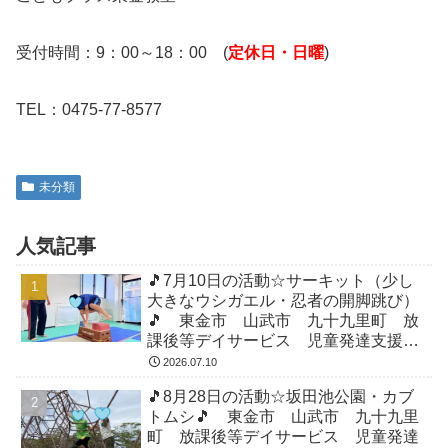
受付時間：9：00～18：00 (
定休日・日曜
)
TEL：0475-77-8577
未分類
人気記事
🎵7月10日の活動☆サーキット（少し
大きなウシガエル・忍者の開脚跳び）
🎵 東金市 山武市 九十九里町 放
課後等デイサービス 児童発達支援
運動療育 教室見学
2026.07.10
🎵8月28日の活動☆坂田池公園・カブ
トムシ🎵 東金市 山武市 九十九里
町 放課後等デイサービス 児童発達