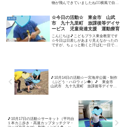
物が飛んできていましたね😵‍💫横風で自転
車を一生懸命漕いでいる生徒さんたちは
フラフラで、田んぼに落ちそうになって
いる姿も見受けられました💦今日プラス
☆今日の活動☆ 東金市 山武
未分類
にきたお友達は...
市 九十九里町 放課後等デイサ
ービス 児童発達支援 運動療育
こんにちは🎵こどもプラス東金教室です
☆今日は日差しがあまり見えなかったの
ですが、ちょっと動くと汗ばむ一日でし
たね💦水分補給をしっかり摂りながら今
日もたくさん遊びました☆小学生のお友
達が来る前に小さいお友達は ”竹とん
ぼ” を作りました✨切り...
🎵10月14日の活動☆一宮海岸公園・制作
（ぶどう・ハロウィン🎃）🎵 東金市
山武市 九十九里町 放課後等デイサー
ビス 児童発達支援 運動療育 教室見
学
🎵10月17日の活動☆サーキット（平均台
１本カニ歩き・高速カップタッチクマ・