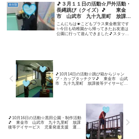
線越えカンガルーでは、バランス感覚、
🎵３月１１日の活動☆戸外活動・
未分類
跳躍力、脚力。忍者カン...
長縄跳び（クイズ）🎵 東金
市 山武市 九十九里町 放課後
等デイサービス 児童発達支援
こんにちは☀こどもプラス東金教室です
運動療育
✨今日も幼稚園から帰ってきたお友達は
公園に行って遊んできました🎵スタッフ
がキリンの双眼鏡を作ってきてくれたの
で、早速首から下げて双眼鏡を覗きなが
ら公園まで行きました！すると！！てん
とう虫🐞発見！！！！！ ...
🎵10月14日の活動☆跳び箱からジャン
プ・カップタッチクマ🎵 東金市 山武
市 九十九里町 放課後等デイサービ
ス 児童発達支援 運動療育 教室見
学 相談支援
🎵10月16日の活動☆黒田公園・制作活動
🎵 東金市 山武市 九十九里町 放課
後等デイサービス 児童発達支援 運動
療育 戸外活動 制作 教室見学 相談
支援