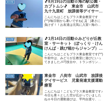
🎵8月19日の活動☆海の駅公園・
未分類
カブトムシ🎵 東金市 山武市
九十九里町 放課後等デイサービ
ス 児童発達支援 運動療育 教
こんにちはこどもプラス東金教室です
室見学
(^^)/毎日朝から暑いですね(;´Д｀)暑さに
負けず！！お友達は元気に入室✨海の駅
公園へ行ってきました🚗💨 カブトムシの
時間🌟カブト虫に会いたくてしょうがな
いお友達ヾ(≧▽≦*)o「早くー！！」とお
🎵3月14日の活動☆みどりが丘教
未分類
願いさ...
室・サーキット（ぽっくり・けん
けんぱ・跳び箱からジャンプ）
🎵 東金市 山武市 九十九里
こんにちはこどもプラス東金教室です(^^)
町 放課後等デイサービス 児童
午前中は、みどりが丘教室に遊びにいっ
てきました🎶巧技台や、トランポリンを
発達支援 運動療育 教室見学
使った運動や、制作に参加させてもらい
ましたヾ(≧▽≦)ﾉ 午後の運動あそびは サ
ーキット（ぽっくり・けんけんぱ・跳び
東金市 八街市 山武市 放課後
未分類
箱からジャ...
デイサービス 児童発達支援運動
療育
こんにちは！こどもプラス東金教室です♪
今日も青々とした空が広がっていました
ね☺今日の運動遊びは、平均台渡り、線
越えカンガルー、忍者カンガルーの三つ
です！平均台渡りでは、バランス感覚、