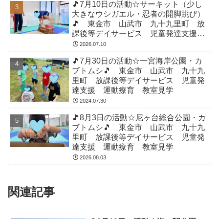
🎵7月10日の活動☆サーキット（少し
大きなウシガエル・忍者の開脚跳び）
🎵 東金市 山武市 九十九里町 放
課後等デイサービス 児童発達支援
運動療育 教室見学
2026.07.10
🎵7月30日の活動☆一宮海岸公園・カ
ブトムシ🎵 東金市 山武市 九十九
里町 放課後等デイサービス 児童発
達支援 運動療育 教室見学
2024.07.30
🎵8月3日の活動☆尼ヶ台総合公園・カ
ブトムシ🎵 東金市 山武市 九十九
里町 放課後等デイサービス 児童発
達支援 運動療育 教室見学
2026.08.03
関連記事