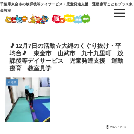
千葉県東金市の放課後等デイサービス・児童発達支援 運動療育こどもプラス東
金教室
🎵12月7日の活動☆大縄のくぐり抜け・平
均台🎵 東金市 山武市 九十九里町 放
課後等デイサービス 児童発達支援 運動
療育 教室見学
未分類
2022.12.07