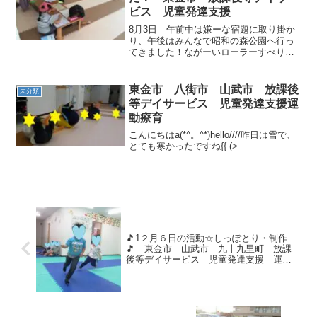
ビス 児童発達支援
8月3日 午前中は嫌ーな宿題に取り掛か
り、午後はみんなで昭和の森公園へ行っ
てきました！ながーいローラーすべり台
にアスレッチクと、暑さに負けず、元気
に遊んできました。また違う公園に行こ
うねー！！
東金市 八街市 山武市 放課後
未分類
等デイサービス 児童発達支援運
動療育
こんにちはa(*^。^*)hello////昨日は雪で、
とても寒かったですね{{ (>_
🎵1２月６日の活動☆しっぽとり・制作
🎵 東金市 山武市 九十九里町 放課
後等デイサービス 児童発達支援 運動
療育 教室見学