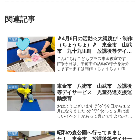
関連記事
🎵4月6日の活動☆大縄跳び・制作
未分類
（ちょうちょ）🎵 東金市 山武
市 九十九里町 放課後等デイサ
ービス 児童発達支援 運動療
こんにちはこどもプラス東金教室です
育 教室見学
(^^)/今日は、午前中の活動の様子を紹介
します✨まずは制作（ちょうちょ）🦋た
くさんある色のちょうちょから２枚選
び、触覚をのりで貼ります！貼り終わっ
たら丸スタンプをしていきます！丸スタ
東金市 八街市 山武市 放課後
未分類
ンプは４色❤ 好きな色...
等デイサービス 児童発達支援運
動療育
おはようございます (*^o^*)今日から１２
月になりました o(*^▽^*)o~♪１２月は楽
しいイベントがあって良いですよね♪それ
では、運動遊びを紹介したいと思います
スタッフの合図によって、前転する【合
図で前転】最初の頃は、違う合図を出
昭和の森公園へ行ってきまし
未分類
す...
た！ 東金市 放課後等デイサー