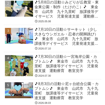
🎵5月8日の活動☆みどりが丘教室・東
金東公園・制作（たけのこ）🎵 東金
市 山武市 九十九里町 放課後等デ
イサービス 児童発達支援 運動療
育 教室見学
2025.05.08
🎵7月10日の活動☆サーキット（少し
大きなウシガエル・忍者の開脚跳び）
🎵 東金市 山武市 九十九里町 放
課後等デイサービス 児童発達支援
運動療育 教室見学
2026.07.10
🎵7月30日の活動☆一宮海岸公園・カ
ブトムシ🎵 東金市 山武市 九十九
里町 放課後等デイサービス 児童発
達支援 運動療育 教室見学
2024.07.30
🎵8月3日の活動☆尼ヶ台総合公園・カ
ブトムシ🎵 東金市 山武市 九十九
里町 放課後等デイサービス 児童発
達支援 運動療育 教室見学
2026.08.03