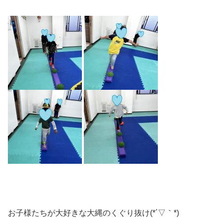
お子様たちが大好きな大縄のくぐり抜け(*´▽｀*)