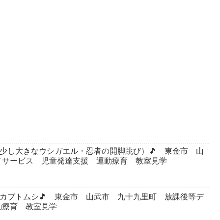
ト（少し大きなウシガエル・忍者の開脚跳び）🎵 東金市 山
イサービス 児童発達支援 運動療育 教室見学
園・カブトムシ🎵 東金市 山武市 九十九里町 放課後等デ
動療育 教室見学