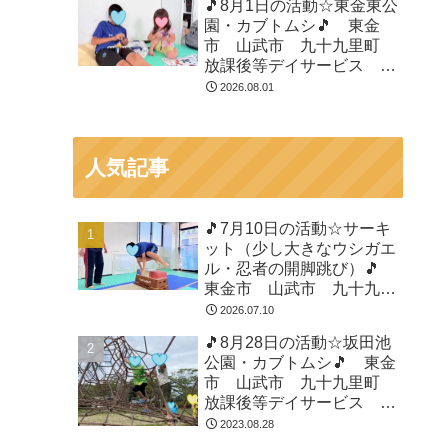
🎵8月1日の活動☆東金東公
園・カブトムシ🎵 東金
市 山武市 九十九里町
放課後等デイサービス 児
童発達支援 運動療育 教
2026.08.01
室見学
人気記事
🎵7月10日の活動☆サーキ
ット（少し大きなウシガエ
ル・忍者の開脚跳び）🎵
東金市 山武市 九十九里
町 放課後等デイサービ
2026.07.10
ス 児童発達支援 運動療
🎵8月28日の活動☆坂田池
育 教室見学
公園・カブトムシ🎵 東金
市 山武市 九十九里町
放課後等デイサービス 児
童発達支援 運動療育 教
2023.08.28
室見学