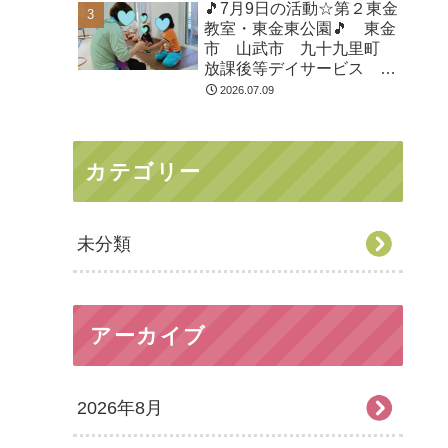
🎵7月9日の活動☆第２東金
教室・東金東公園🎵 東金
市 山武市 九十九里町
放課後等デイサービス 児
童発達支援 運動療育 教
2026.07.09
室見学
カテゴリー
未分類
アーカイブ
2026年8月