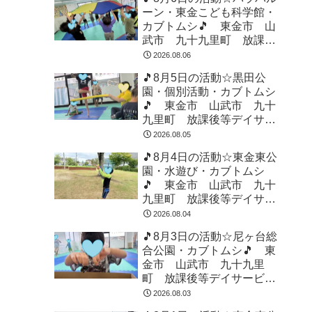
ーン・東金こども科学館・
カブトムシ🎵 東金市 山
武市 九十九里町 放課後
等デイサービス 児童発達
2026.08.06
支援 運動療育 教室見学
🎵8月5日の活動☆黒田公
園・個別活動・カブトムシ
🎵 東金市 山武市 九十
九里町 放課後等デイサー
ビス 児童発達支援 運動
2026.08.05
療育 教室見学
🎵8月4日の活動☆東金東公
園・水遊び・カブトムシ
🎵 東金市 山武市 九十
九里町 放課後等デイサー
ビス 児童発達支援 運動
2026.08.04
療育 教室見学
🎵8月3日の活動☆尼ヶ台総
合公園・カブトムシ🎵 東
金市 山武市 九十九里
町 放課後等デイサービ
ス 児童発達支援 運動療
2026.08.03
育 教室見学