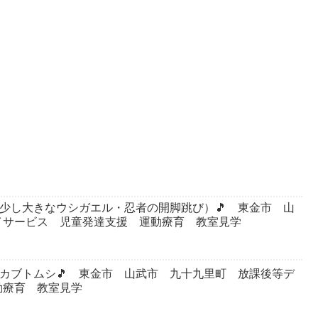
ト（少し大きなウシガエル・忍者の開脚跳び）🎵 東金市 山
イサービス 児童発達支援 運動療育 教室見学
園・カブトムシ🎵 東金市 山武市 九十九里町 放課後等デ
動療育 教室見学