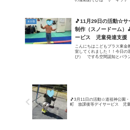
🎵11月29日の活動
未分類
制作（スノードーム）
ービス 児童発達支援
こんにちはこどもプラス東金教室
室してくれました！！今日の
び） です💪空間認知とバラ
🎵3月11日の活動☆道祖神公
町 放課後等デイサービス 児