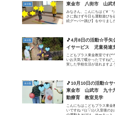
東金市 八街市 山武
未分類
みなさん、こんにちは (´∀
さに負けず今日も運動遊びを
続グーパー跳び】をやりました
🎵4月8日の活動☆手
未分類
イサービス 児童発達
こどもプラス東金教室です(*
いお天気で暖かったですね(^
実した学校生活が送れますよう
🎵10月10日の活動
未分類
東金市 山武市 九十
動療育 教室見学
こんにちはこどもプラス東金教室
いですねヾ(≧▽≦)ﾉ入室後の
の運動あそびは サーキット（