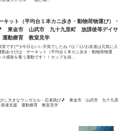
☆サーキット（平均台１本カニ歩き・動物荷物運び）・
🎵 東金市 山武市 九十九里町 放課後等デイサ
 運動療育 教室見学
です(^^)/今日もいい天気でしたねヾ(≧▽≦)ﾉお友達は元気に入
運動あそびは サーキット（平均台１本カニ歩き・動物荷物運
ンス感覚を養う運動です！！カップを頭...
園・少し大きなウシガエル・忍者跳び🎵 東金市 山武市 九十九里
童発達支援 運動療育 教室見学