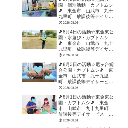
園・個別活動・カブトムシ
🎵 東金市 山武市 九十
九里町 放課後等デイサー
ビス 児童発達支援 運動
2026.08.05
療育 教室見学
🎵8月4日の活動☆東金東公
園・水遊び・カブトムシ
🎵 東金市 山武市 九十
九里町 放課後等デイサー
ビス 児童発達支援 運動
2026.08.04
療育 教室見学
🎵8月3日の活動☆尼ヶ台総
合公園・カブトムシ🎵 東
金市 山武市 九十九里
町 放課後等デイサービ
ス 児童発達支援 運動療
2026.08.03
育 教室見学
🎵8月1日の活動☆東金東公
園・カブトムシ🎵 東金
市 山武市 九十九里町
放課後等デイサービス 児
童発達支援 運動療育 教
2026.08.01
室見学