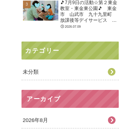
🎵7月9日の活動☆第２東金
教室・東金東公園🎵 東金
市 山武市 九十九里町
放課後等デイサービス 児
童発達支援 運動療育 教
2026.07.09
室見学
カテゴリー
未分類
アーカイブ
2026年8月