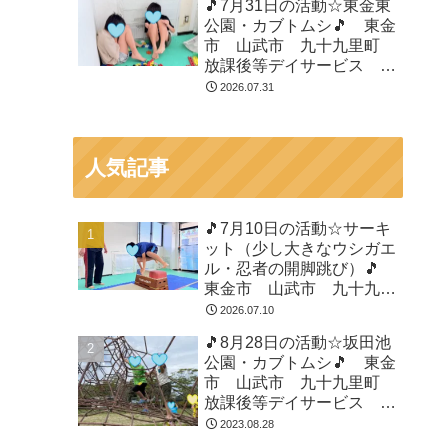
🎵7月31日の活動☆東金東
公園・カブトムシ🎵 東金
市 山武市 九十九里町
放課後等デイサービス 児
童発達支援 運動療育 教
2026.07.31
室見学
人気記事
🎵7月10日の活動☆サーキ
ット（少し大きなウシガエ
ル・忍者の開脚跳び）🎵
東金市 山武市 九十九里
町 放課後等デイサービ
2026.07.10
ス 児童発達支援 運動療
🎵8月28日の活動☆坂田池
育 教室見学
公園・カブトムシ🎵 東金
市 山武市 九十九里町
放課後等デイサービス 児
童発達支援 運動療育 教
2023.08.28
室見学