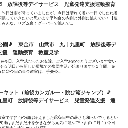
市 放課後等デイサービス 児童発達支援運動療育
｀*）昨日は雨が降っていましたが、今日は晴れて暑い一日でしたね暑
頑張っていきたいと思います平均台の内側と外側に跳んでいく【連
みんな、リズム良くグーパーで跳んで...
矢公園🎵 東金市 山武市 九十九里町 放課後等デ
支援 運動療育 教室見学
^^)v今日、入学式だったお友達、ご入学おめでとうございます🌸い
_-)-☆明日から新しい環境での集団生活が始まります✨１年間、充
に😉今日の東金教室は、手矢公...
☆サーキット（前後カンガルー・跳び箱ジャンプ）🎵
九里町 放課後等デイサービス 児童発達支援 運
です(^-^)今朝は冷えました🥶💦日中の暑さも和らいでくるとい
お友達はまだまだ汗をかきながら元気に遊んでいます( *´艸｀) 今日
前後カンガルー・跳び箱...