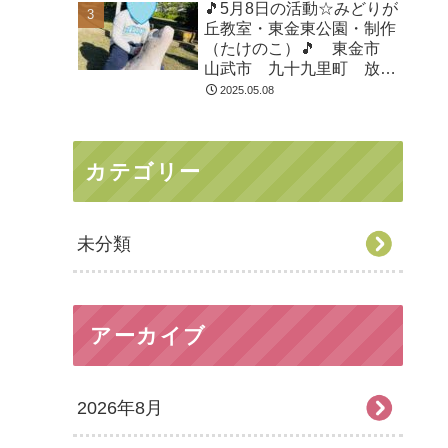
🎵5月8日の活動☆みどりが
丘教室・東金東公園・制作
（たけのこ）🎵 東金市
山武市 九十九里町 放課
後等デイサービス 児童発
2025.05.08
達支援 運動療育 教室見
学
カテゴリー
未分類
アーカイブ
2026年8月