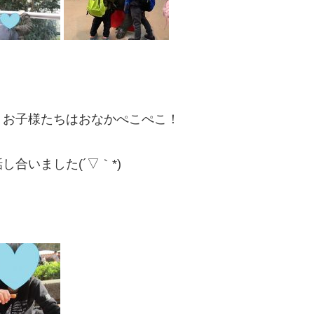
、お子様たちはおなかぺこぺこ！
合いました(´▽｀*)