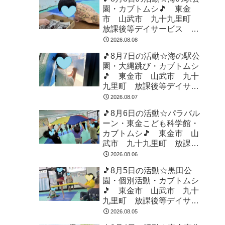
園・カブトムシ🎵 東金
市 山武市 九十九里町
放課後等デイサービス 児
童発達支援 運動療育 教
2026.08.08
室見学
🎵8月7日の活動☆海の駅公
園・大縄跳び・カブトムシ
🎵 東金市 山武市 九十
九里町 放課後等デイサー
ビス 児童発達支援 運動
2026.08.07
療育 教室見学
🎵8月6日の活動☆パラバル
ーン・東金こども科学館・
カブトムシ🎵 東金市 山
武市 九十九里町 放課後
等デイサービス 児童発達
2026.08.06
支援 運動療育 教室見学
🎵8月5日の活動☆黒田公
園・個別活動・カブトムシ
🎵 東金市 山武市 九十
九里町 放課後等デイサー
ビス 児童発達支援 運動
2026.08.05
療育 教室見学