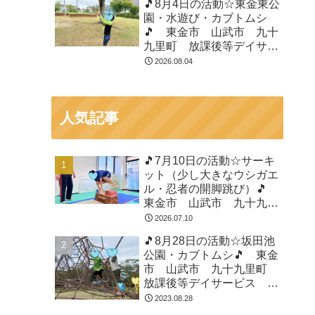
🎵8月4日の活動☆東金東公
園・水遊び・カブトムシ
🎵 東金市 山武市 九十
九里町 放課後等デイサー
ビス 児童発達支援 運動
2026.08.04
療育 教室見学
人気記事
🎵7月10日の活動☆サーキ
ット（少し大きなウシガエ
ル・忍者の開脚跳び）🎵
東金市 山武市 九十九里
町 放課後等デイサービ
2026.07.10
ス 児童発達支援 運動療
🎵8月28日の活動☆坂田池
育 教室見学
公園・カブトムシ🎵 東金
市 山武市 九十九里町
放課後等デイサービス 児
童発達支援 運動療育 教
2023.08.28
室見学