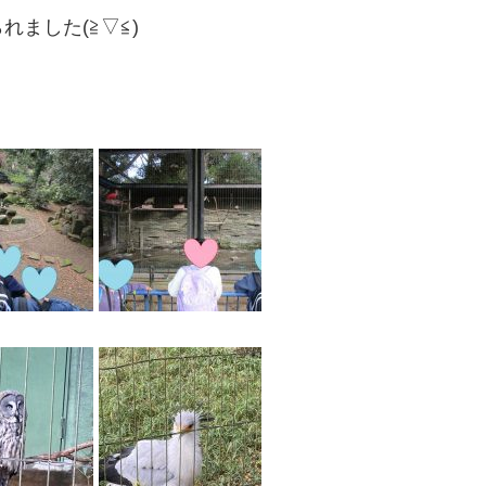
ました(≧▽≦)