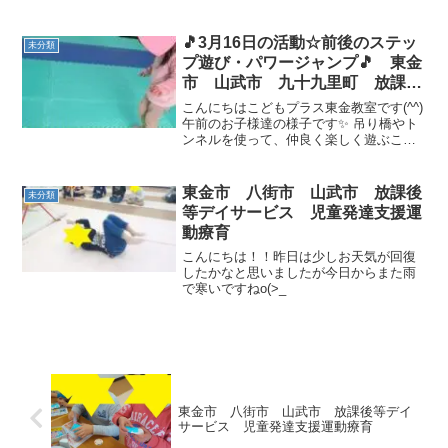
🎵3月16日の活動☆前後のステッ
未分類
プ遊び・パワージャンプ🎵 東金
市 山武市 九十九里町 放課後
等デイサービス 児童発達支援
こんにちはこどもプラス東金教室です(^^)
運動療育 教室見学
午前のお子様達の様子です✨ 吊り橋やト
ンネルを使って、仲良く楽しく遊ぶこと
ができました(*´ω｀*)午後の運動あそび
は 前後のステップ遊び・パワージャン
プ です💪ご挨拶は、みんな座って待
東金市 八街市 山武市 放課後
未分類
つことがで...
等デイサービス 児童発達支援運
動療育
こんにちは！！昨日は少しお天気が回復
したかなと思いましたが今日からまた雨
で寒いですねo(>_
東金市 八街市 山武市 放課後等デイ
サービス 児童発達支援運動療育