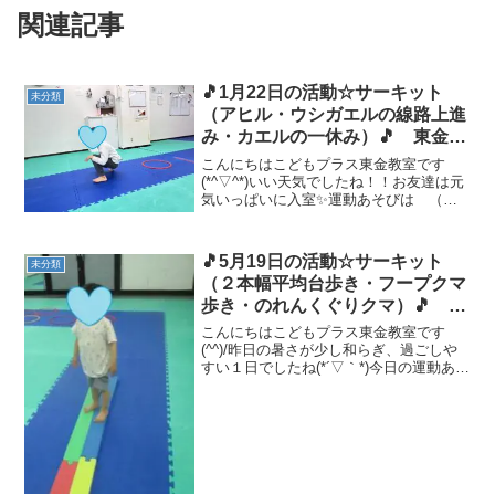
関連記事
🎵1月22日の活動☆サーキット
未分類
（アヒル・ウシガエルの線路上進
み・カエルの一休み）🎵 東金
市 山武市 九十九里町 放課後
こんにちはこどもプラス東金教室です
等デイサービス 児童発達支援
(*^▽^*)いい天気でしたね！！お友達は元
気いっぱいに入室✨運動あそびは （ア
運動療育 教室見学
ヒル・ウシガエルの線路上進み・カエル
の一休み） です💪アヒルになりきって
進むことができました👍 ウシガエルは、
🎵5月19日の活動☆サーキット
未分類
線路からはみ出さ...
（２本幅平均台歩き・フープクマ
歩き・のれんくぐりクマ）🎵 東
金市 山武市 九十九里町 放課
こんにちはこどもプラス東金教室です
後等デイサービス 児童発達支
(^^)/昨日の暑さが少し和らぎ、過ごしや
すい１日でしたね(*´▽｀*)今日の運動あそ
援 運動療育 教室見学
びは サーキット（２本幅平均台歩き・
フープクマ歩き・のれんくぐりクマ）
です💪久しぶりののれんくぐりクマ✨ク
マの姿勢のま...