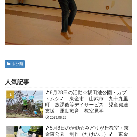
未分類
人気記事
🎵8月28日の活動☆坂田池公園・カブ
トムシ🎵 東金市 山武市 九十九里
町 放課後等デイサービス 児童発達
支援 運動療育 教室見学
2023.08.28
🎵5月8日の活動☆みどりが丘教室・東
金東公園・制作（たけのこ）🎵 東金