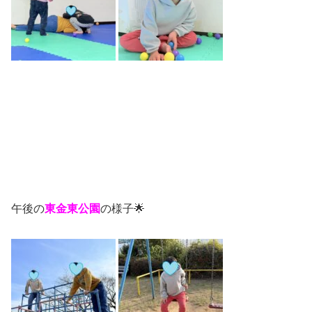
午後の
東金東公園
の様子🌟