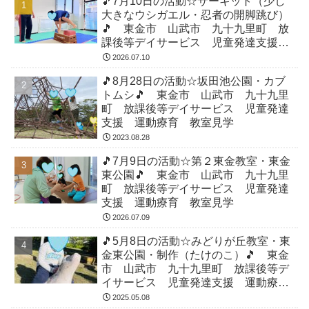
🎵7月10日の活動☆サーキット（少し
大きなウシガエル・忍者の開脚跳び）
🎵 東金市 山武市 九十九里町 放
課後等デイサービス 児童発達支援
運動療育 教室見学
2026.07.10
🎵8月28日の活動☆坂田池公園・カブ
トムシ🎵 東金市 山武市 九十九里
町 放課後等デイサービス 児童発達
支援 運動療育 教室見学
2023.08.28
🎵7月9日の活動☆第２東金教室・東金
東公園🎵 東金市 山武市 九十九里
町 放課後等デイサービス 児童発達
支援 運動療育 教室見学
2026.07.09
🎵5月8日の活動☆みどりが丘教室・東
金東公園・制作（たけのこ）🎵 東金
市 山武市 九十九里町 放課後等デ
イサービス 児童発達支援 運動療
育 教室見学
2025.05.08