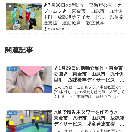
🎵7月30日の活動☆一宮海岸公園・カ
ブトムシ🎵 東金市 山武市 九十九
里町 放課後等デイサービス 児童発
達支援 運動療育 教室見学
2024.07.30
関連記事
🎵1月29日の活動☆制作・東金東
未分類
公園🎵 東金市 山武市 九十九
里町 放課後等デイサービス 児
童発達支援 運動療育 教室見学
こんにちは！こどもプラス東金教室です
(^^)本日も、お子様たちは元気に入室して
くれました！午前中は、曇り空でしたの
で教室で制作（ペンギン）を行いました(*
´▽｀*)上手にハサミを使ってペンギンの
体を切っていきます。かわいいペンギン
♫足で積み木タワーを作ろう♫
未分類
たちが完成...
東金市 八街市 山武市 放課後
デイサービス 児童発達支援 運
動療育
こんにちは！こどもプラス東金教室です