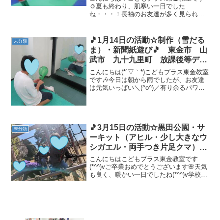
☺夏も終わり、肌寒い一日でした
ね・・・！長袖のお友達が多く見られま
した（・V・＊）そんな一日でしたが、元
気いっぱいのお友達！追いかけっこにし
っぽとり。たくさん身体を動かして、身
🎵1月14日の活動☆制作（雪だる
未分類
体もぽかぽかです（＾O＾）今...
ま）・新聞紙遊び🎵 東金市 山
武市 九十九里町 放課後等デイ
サービス 児童発達支援 運動療
こんにちは(*´▽｀*)こどもプラス東金教室
育 教室見学
です🎶今日は朝から雨でしたが、お友達
は元気いっぱい＼(^o^)／有り余るパワー
をボールにぶつけてサッカーをする子、
制作意欲にぶつける子…思い思いにお部
屋での遊びを楽しみました🎶 みんなが揃
ったら、...
🎵3月15日の活動☆黒田公園・サ
未分類
ーキット（アヒル・少し大きなウ
シガエル・両手つき片足クマ）
🎵 東金市 山武市 九十九里
こんにちはこどもプラス東金教室です
町 放課後等デイサービス
(*^^)vご卒業おめでとうございます🌸天気
も良く、暖かい一日でしたね(*^^)v学校が
早帰りのお友達がいたので、 黒田公
園 に遊びに行きました🚗💨アスレチッ
クでたくさん体を動かしました(*^^)v 今
日の...