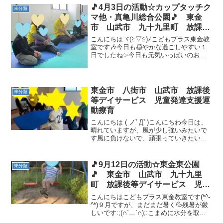
🎵4月3日の活動☆カップタッチク
未分類
マ他・真亀川総合公園🎵 東金
市 山武市 九十九里町 放課後
等デイサービス 児童発達支援
こんにちはヾ(≧▽≦)ﾉこどもプラス東金教
運動療育 教室見学
室です🎶今日も穏やかな過ごしやすい１
日でしたね✨今日も元気いっぱいのお友
達が遊びに来てくれました(●'◡'●)午前中
に運動遊びを行いました！！１つ大きい
学年になったお友達、お集まりも準備運
動も上手で...
東金市 八街市 山武市 放課後
未分類
等デイサービス 児童発達支援運
動療育
こんにちは ( ノﾟДﾟ)こんにちわ今日は、
晴れていますが、風が少し強いみたいで
す風に負けないで、頑張っていきたいと
思いますそれでは、今回の運動遊びを紹
介しますマットを使ってチームで引っ張
って対戦する【マット引っ張りゲーム】
🎵9月12日の活動☆東金東公園
未分類
男の子と女の子で...
🎵 東金市 山武市 九十九里
町 放課後等デイサービス 児童
発達支援 運動療育 教室見学
こんにちはこどもプラス東金教室です(*^-
^*)９月ですが、まだまだ暑く💦残暑が厳
しいです:;(∩´﹏`∩);:こまめに水分を取り
ましょうね！！今日は公園の日！！お友