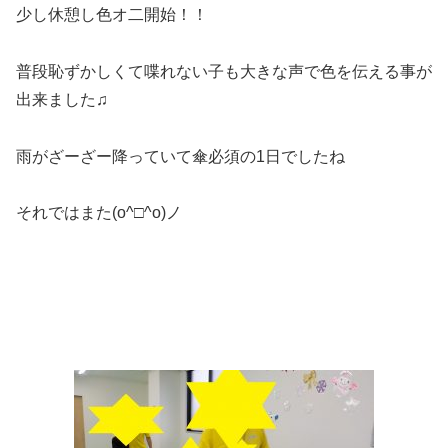
少し休憩し色オ二開始！！
普段恥ずかしくて喋れない子も大きな声で色を伝える事が
出来ました♫
雨がざーざー降っていて傘必須の1日でしたね
それではまた(o^□^o)ノ