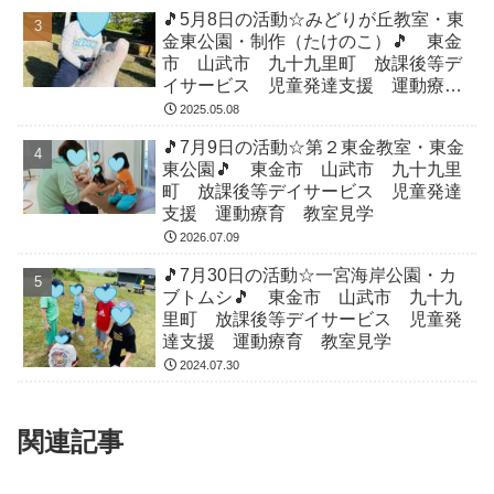
🎵5月8日の活動☆みどりが丘教室・東
金東公園・制作（たけのこ）🎵 東金
市 山武市 九十九里町 放課後等デ
イサービス 児童発達支援 運動療
育 教室見学
2025.05.08
🎵7月9日の活動☆第２東金教室・東金
東公園🎵 東金市 山武市 九十九里
町 放課後等デイサービス 児童発達
支援 運動療育 教室見学
2026.07.09
🎵7月30日の活動☆一宮海岸公園・カ
ブトムシ🎵 東金市 山武市 九十九
里町 放課後等デイサービス 児童発
達支援 運動療育 教室見学
2024.07.30
関連記事