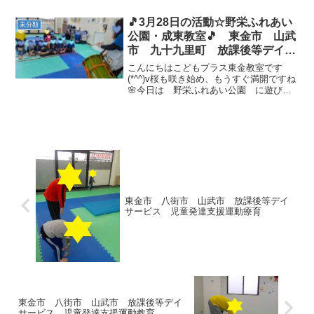
達は、元気に「ただいま」と入室ヾ
(≧▽≦)ﾉブランコやジャングルジムにシ
🎵3月28日の活動☆野栄ふれあい
未分類
ー...
公園・成東教室🎵 東金市 山武
市 九十九里町 放課後等デイサ
ービス 児童発達支援 運動療
こんにちはこどもプラス東金教室です
育 教室見学
(*^^)v桜も咲き始め、もうすぐ満開ですね
🌸今日は 野栄ふれあい公園 に遊びに
行ってきました！！一番最初は、みんな
大好きロングすべり台💕怖がるお友達も
いなく楽しそうに滑ってました✨すべり
台の後は、アスレチ...
東金市 八街市 山武市 放課後等デイ
サービス 児童発達支援運動療育
東金市 八街市 山武市 放課後等デイ
サービス 児童発達支援運動教育