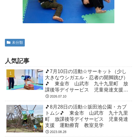
未分類
人気記事
🎵7月10日の活動☆サーキット（少し
大きなウシガエル・忍者の開脚跳び）
🎵 東金市 山武市 九十九里町 放
課後等デイサービス 児童発達支援
運動療育 教室見学
2026.07.10
🎵8月28日の活動☆坂田池公園・カブ
トムシ🎵 東金市 山武市 九十九里
町 放課後等デイサービス 児童発達
支援 運動療育 教室見学
2023.08.28